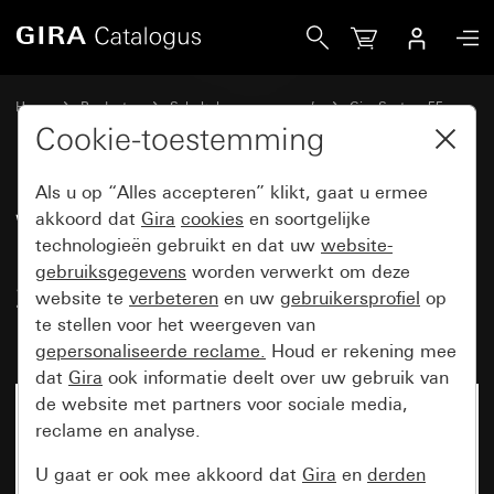
Gira Wandcontactdoos met randaarde 2-voudig 16 A 250 
Home
Producten
Schakelaarprogramma’s
Gira System 55
Wandcontactdozen
Cookie-toestemming
Als u op “Alles accepteren” klikt, gaat u ermee
Wandcontactdoos met
akkoord dat
Gira
cookies
en soortgelijke
technologieën gebruikt en dat uw
website-
randaarde 2-voudig 16 A
gebruiksgegevens
worden verwerkt om deze
250 V~voorbedraad, compleet
website te
verbeteren
en uw
gebruikersprofiel
op
met afdekraam Standard 55
te stellen voor het weergeven van
gepersonaliseerde reclame.
Houd er rekening mee
dat
Gira
ook informatie deelt over uw gebruik van
de website met partners voor sociale media,
reclame en analyse.
U gaat er ook mee akkoord dat
Gira
en
derden