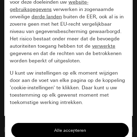
voor deze doeleinden uw
website-
gebruiksgegevens
verwerken in zogenaamde
onveilige
derde landen
buiten de EER, ook al is in
zoverre geen met het EU-recht vergelijkbaar
niveau van gegevensbescherming gewaarborgd.
Het risico bestaat onder meer dat de bevoegde
autoriteiten toegang hebben tot de
verwerkte
gegevens en dat de rechten van de betrokkenen
worden beperkt of uitgesloten.
U kunt uw instellingen op elk moment wijzigen
door aan de voet van elke pagina op de koppeling
'cookie-instellingen' te klikken. Daar kunt u uw
toestemming op elk gewenst moment met
toekomstige werking intrekken.
Essentieel
Naar de mediadatabase
Alle cookies die wij nodig hebben om de
pagina te kunnen weergeven.