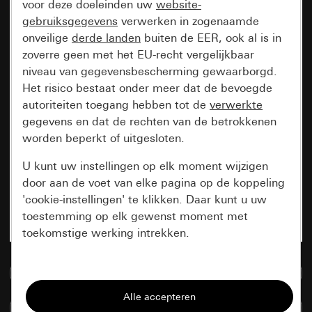
voor deze doeleinden uw
website-
gebruiksgegevens
verwerken in zogenaamde
onveilige
derde landen
buiten de EER, ook al is in
zoverre geen met het EU-recht vergelijkbaar
niveau van gegevensbescherming gewaarborgd.
Het risico bestaat onder meer dat de bevoegde
autoriteiten toegang hebben tot de
verwerkte
gegevens en dat de rechten van de betrokkenen
worden beperkt of uitgesloten.
U kunt uw instellingen op elk moment wijzigen
door aan de voet van elke pagina op de koppeling
'cookie-instellingen' te klikken. Daar kunt u uw
toestemming op elk gewenst moment met
toekomstige werking intrekken.
Essentieel
Naar de mediadatabase
Alle cookies die wij nodig hebben om de
Artikelen verglijken
pagina te kunnen weergeven.