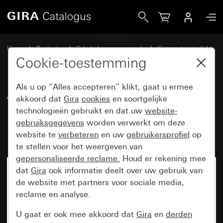
Gira Wandcontactdoos met randaarde 16 A 250 V~ met kla
Home
Producten
Schakelaarprogramma’s
Gira spatwaterdicht
Spatwaterdicht inbouw IP44 Gira TX_44
Cookie-toestemming
Als u op “Alles accepteren” klikt, gaat u ermee
Wandcontactdoos met
akkoord dat
Gira
cookies
en soortgelijke
technologieën gebruikt en dat uw
website-
randaarde 16 A 250 V~ met
gebruiksgegevens
worden verwerkt om deze
klapdeksel en tekstkader TX_44
website te
verbeteren
en uw
gebruikersprofiel
op
te stellen voor het weergeven van
gepersonaliseerde reclame.
Houd er rekening mee
dat
Gira
ook informatie deelt over uw gebruik van
de website met partners voor sociale media,
reclame en analyse.
U gaat er ook mee akkoord dat
Gira
en
derden