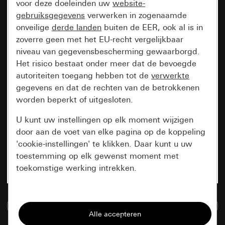
voor deze doeleinden uw
website-
gebruiksgegevens
verwerken in zogenaamde
onveilige
derde landen
buiten de EER, ook al is in
zoverre geen met het EU-recht vergelijkbaar
niveau van gegevensbescherming gewaarborgd.
Het risico bestaat onder meer dat de bevoegde
autoriteiten toegang hebben tot de
verwerkte
gegevens en dat de rechten van de betrokkenen
worden beperkt of uitgesloten.
U kunt uw instellingen op elk moment wijzigen
door aan de voet van elke pagina op de koppeling
'cookie-instellingen' te klikken. Daar kunt u uw
toestemming op elk gewenst moment met
toekomstige werking intrekken.
Essentieel
Naar de mediadatabase
Alle cookies die wij nodig hebben om de
pagina te kunnen weergeven.