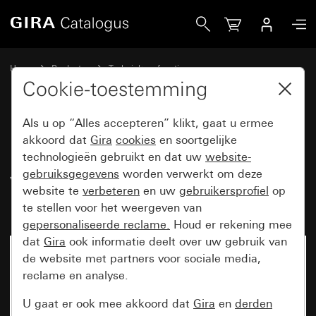
Gira Basiselement wipjaloezieschakelaar 10 A 250 V~
Home
Producten
Techniek en functies
Inbouwbasiselementen, toebehoren
Cookie-toestemming
Jaloezieschakelaar / Jaloeziedrukcontact
Als u op “Alles accepteren” klikt, gaat u ermee
akkoord dat
Gira
cookies
en soortgelijke
Basiselement
technologieën gebruikt en dat uw
website-
gebruiksgegevens
worden verwerkt om deze
wipjaloezieschakelaar
website te
verbeteren
en uw
gebruikersprofiel
op
10 A 250 V~
te stellen voor het weergeven van
gepersonaliseerde reclame.
Houd er rekening mee
dat
Gira
ook informatie deelt over uw gebruik van
de website met partners voor sociale media,
reclame en analyse.
U gaat er ook mee akkoord dat
Gira
en
derden