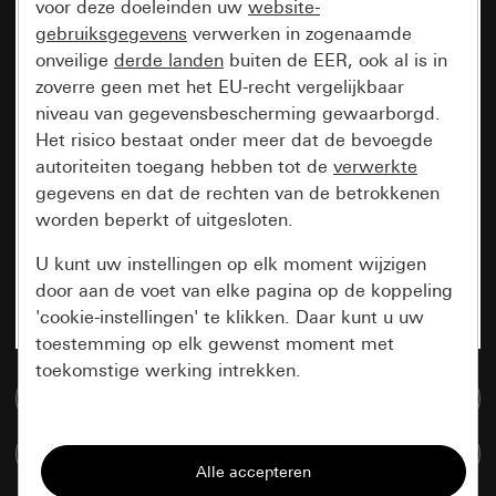
voor deze doeleinden uw
website-
gebruiksgegevens
verwerken in zogenaamde
onveilige
derde landen
buiten de EER, ook al is in
zoverre geen met het EU-recht vergelijkbaar
niveau van gegevensbescherming gewaarborgd.
Het risico bestaat onder meer dat de bevoegde
autoriteiten toegang hebben tot de
verwerkte
gegevens en dat de rechten van de betrokkenen
worden beperkt of uitgesloten.
U kunt uw instellingen op elk moment wijzigen
door aan de voet van elke pagina op de koppeling
'cookie-instellingen' te klikken. Daar kunt u uw
toestemming op elk gewenst moment met
toekomstige werking intrekken.
Naar de mediadatabase
Essentieel
Artikelen verglijken
Alle cookies die wij nodig hebben om de
pagina te kunnen weergeven.