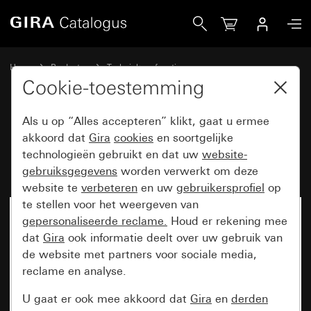
Gira Basiselement wipschakelaar 10 AX 250 V~ kruisschak
Home
Producten
Techniek en functies
Inbouwbasiselementen, toebehoren
Wipschakelaar
Cookie-toestemming
Als u op “Alles accepteren” klikt, gaat u ermee
Basiselement wipschakelaar
akkoord dat
Gira
cookies
en soortgelijke
technologieën gebruikt en dat uw
website-
10 AX 250 V~ kruisschakelaar
gebruiksgegevens
worden verwerkt om deze
website te
verbeteren
en uw
gebruikersprofiel
op
te stellen voor het weergeven van
gepersonaliseerde reclame.
Houd er rekening mee
dat
Gira
ook informatie deelt over uw gebruik van
de website met partners voor sociale media,
reclame en analyse.
U gaat er ook mee akkoord dat
Gira
en
derden