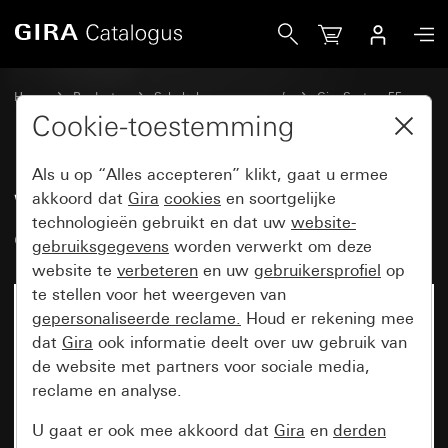
Gira Wip 2-voudig met controlevenster
Home
Producten
Schakelaarprogramma’s
Gira System 55
Schakelen en drukken
Cookie-toestemming
Als u op “Alles accepteren” klikt, gaat u ermee
Wip 2-voudig met
akkoord dat
Gira
cookies
en soortgelijke
technologieën gebruikt en dat uw
website-
controlevenster
gebruiksgegevens
worden verwerkt om deze
website te
verbeteren
en uw
gebruikersprofiel
op
te stellen voor het weergeven van
gepersonaliseerde reclame.
Houd er rekening mee
dat
Gira
ook informatie deelt over uw gebruik van
de website met partners voor sociale media,
reclame en analyse.
U gaat er ook mee akkoord dat
Gira
en
derden