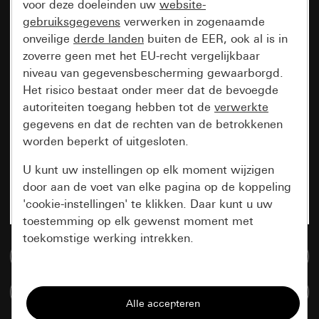
voor deze doeleinden uw
website-
gebruiksgegevens
verwerken in zogenaamde
onveilige
derde landen
buiten de EER, ook al is in
zoverre geen met het EU-recht vergelijkbaar
niveau van gegevensbescherming gewaarborgd.
Het risico bestaat onder meer dat de bevoegde
autoriteiten toegang hebben tot de
verwerkte
gegevens en dat de rechten van de betrokkenen
worden beperkt of uitgesloten.
U kunt uw instellingen op elk moment wijzigen
door aan de voet van elke pagina op de koppeling
'cookie-instellingen' te klikken. Daar kunt u uw
toestemming op elk gewenst moment met
toekomstige werking intrekken.
Naar de mediadatabase
Essentieel
Artikelen verglijken
Alle cookies die wij nodig hebben om de
pagina te kunnen weergeven.