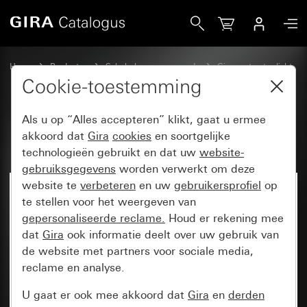
Gira Rechtstaande wip 2-voudig
Home
Producten
Schakelaarprogramma’s
Gira spatwaterdicht
Spatwaterdicht inbouw IP44 Gira TX_44
Cookie-toestemming
Als u op “Alles accepteren” klikt, gaat u ermee
Rechtstaande wip 2-voudig
akkoord dat
Gira
cookies
en soortgelijke
technologieën gebruikt en dat uw
website-
gebruiksgegevens
worden verwerkt om deze
website te
verbeteren
en uw
gebruikersprofiel
op
te stellen voor het weergeven van
gepersonaliseerde reclame.
Houd er rekening mee
dat
Gira
ook informatie deelt over uw gebruik van
de website met partners voor sociale media,
reclame en analyse.
U gaat er ook mee akkoord dat
Gira
en
derden