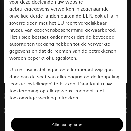
voor deze doeleinden uw
website-
gebruiksgegevens
verwerken in zogenaamde
onveilige
derde landen
buiten de EER, ook al is in
zoverre geen met het EU-recht vergelijkbaar
niveau van gegevensbescherming gewaarborgd.
Het risico bestaat onder meer dat de bevoegde
autoriteiten toegang hebben tot de
verwerkte
gegevens en dat de rechten van de betrokkenen
worden beperkt of uitgesloten.
U kunt uw instellingen op elk moment wijzigen
door aan de voet van elke pagina op de koppeling
'cookie-instellingen' te klikken. Daar kunt u uw
toestemming op elk gewenst moment met
Naar de mediadatabase
toekomstige werking intrekken.
Artikelen verglijken
Essentieel
Alle cookies die wij nodig hebben om de
pagina te kunnen weergeven.