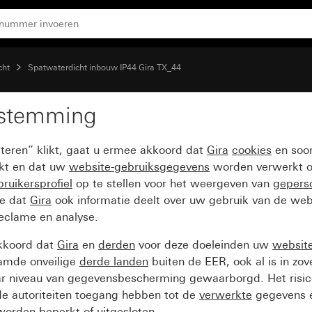
cht
Spatwaterdicht inbouw IP44 Gira TX_44
estemming
pteren” klikt, gaat u ermee akkoord dat
Gira
cookies
en soor
ikt en dat uw
website-gebruiksgegevens
worden verwerkt o
ruikersprofiel
op te stellen voor het weergeven van
gepers
ee dat
Gira
ook informatie deelt over uw gebruik van de web
reclame en analyse.
kkoord dat
Gira
en
derden
voor deze doeleinden uw
websit
amde onveilige
derde landen
buiten de EER, ook al is in zo
ar niveau van gegevensbescherming gewaarborgd. Het risic
e autoriteiten toegang hebben tot de
verwerkte
gegevens e
orden beperkt of uitgesloten.