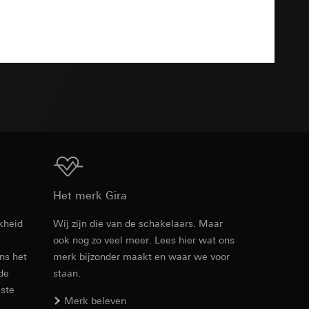
Download
n taken
TXT
opie aan te vragen
opie aan te vragen
Download
Het merk Gira
kheid
Wij zijn die van de schakelaars. Maar
deze informatie
ook nog zo veel meer. Lees hier wat ons
)
ebsitebezoeker op
ens het
merk bijzonder maakt en waar we voor
errer-URL en
 de
staan.
sitebezoeker op de
este
reffende website,
Merk beleven