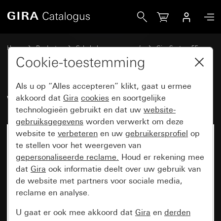
Gira Wip
Home
Producten
Schakelaarprogramma’s
Gira System 55
Schakelen en drukken
Cookie-toestemming
Als u op “Alles accepteren” klikt, gaat u ermee
Wip
akkoord dat
Gira
cookies
en soortgelijke
technologieën gebruikt en dat uw
website-
gebruiksgegevens
worden verwerkt om deze
website te
verbeteren
en uw
gebruikersprofiel
op
te stellen voor het weergeven van
gepersonaliseerde reclame.
Houd er rekening mee
dat
Gira
ook informatie deelt over uw gebruik van
de website met partners voor sociale media,
reclame en analyse.
U gaat er ook mee akkoord dat
Gira
en
derden