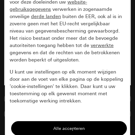
voor deze doeleinden uw
website-
gebruiksgegevens
verwerken in zogenaamde
onveilige
derde landen
buiten de EER, ook al is in
zoverre geen met het EU-recht vergelijkbaar
niveau van gegevensbescherming gewaarborgd.
Het risico bestaat onder meer dat de bevoegde
autoriteiten toegang hebben tot de
verwerkte
gegevens en dat de rechten van de betrokkenen
worden beperkt of uitgesloten.
U kunt uw instellingen op elk moment wijzigen
door aan de voet van elke pagina op de koppeling
'cookie-instellingen' te klikken. Daar kunt u uw
toestemming op elk gewenst moment met
Naar de mediadatabase
toekomstige werking intrekken.
Artikelen verglijken
Essentieel
Alle cookies die wij nodig hebben om de
pagina te kunnen weergeven.