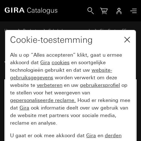
Gira Wip 2-voudig
Home
Producten
Schakelaarprogramma’s
Gira System 55
Schakelen en drukken
Cookie-toestemming
Als u op “Alles accepteren” klikt, gaat u ermee
Wip 2-voudig
akkoord dat
Gira
cookies
en soortgelijke
technologieën gebruikt en dat uw
website-
gebruiksgegevens
worden verwerkt om deze
website te
verbeteren
en uw
gebruikersprofiel
op
te stellen voor het weergeven van
gepersonaliseerde reclame.
Houd er rekening mee
dat
Gira
ook informatie deelt over uw gebruik van
de website met partners voor sociale media,
reclame en analyse.
U gaat er ook mee akkoord dat
Gira
en
derden