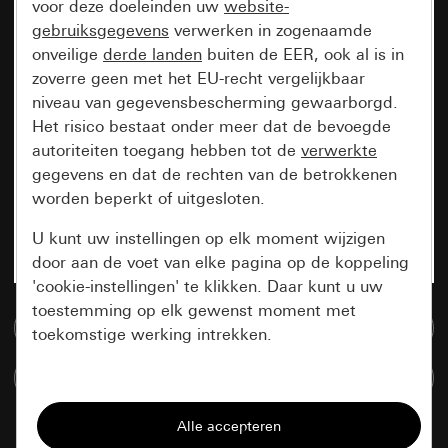
voor deze doeleinden uw
website-
gebruiksgegevens
verwerken in zogenaamde
onveilige
derde landen
buiten de EER, ook al is in
zoverre geen met het EU-recht vergelijkbaar
niveau van gegevensbescherming gewaarborgd.
Het risico bestaat onder meer dat de bevoegde
autoriteiten toegang hebben tot de
verwerkte
gegevens en dat de rechten van de betrokkenen
worden beperkt of uitgesloten.
U kunt uw instellingen op elk moment wijzigen
door aan de voet van elke pagina op de koppeling
'cookie-instellingen' te klikken. Daar kunt u uw
toestemming op elk gewenst moment met
Naar de mediadatabase
toekomstige werking intrekken.
Artikelen verglijken
Essentieel
Alle cookies die wij nodig hebben om de
pagina te kunnen weergeven.