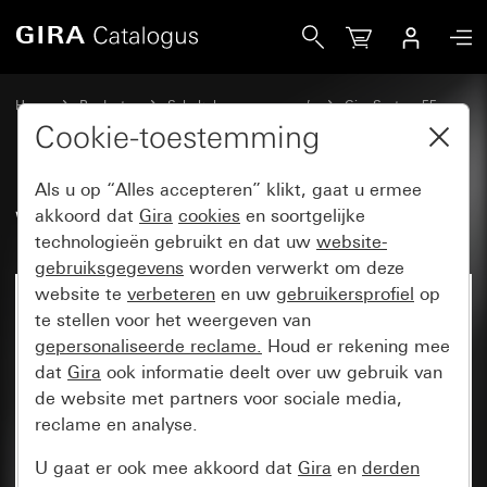
Gira Wip met symbool Belknop
Home
Producten
Schakelaarprogramma’s
Gira System 55
Schakelen en drukken
Cookie-toestemming
Als u op “Alles accepteren” klikt, gaat u ermee
Wip met symbool Belknop
akkoord dat
Gira
cookies
en soortgelijke
technologieën gebruikt en dat uw
website-
gebruiksgegevens
worden verwerkt om deze
website te
verbeteren
en uw
gebruikersprofiel
op
te stellen voor het weergeven van
gepersonaliseerde reclame.
Houd er rekening mee
dat
Gira
ook informatie deelt over uw gebruik van
de website met partners voor sociale media,
reclame en analyse.
U gaat er ook mee akkoord dat
Gira
en
derden