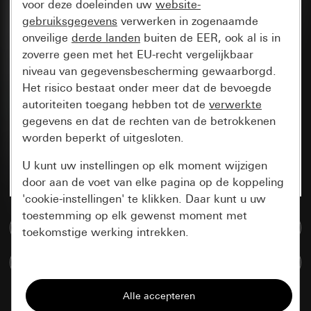
voor deze doeleinden uw
website-
gebruiksgegevens
verwerken in zogenaamde
onveilige
derde landen
buiten de EER, ook al is in
zoverre geen met het EU-recht vergelijkbaar
niveau van gegevensbescherming gewaarborgd.
Het risico bestaat onder meer dat de bevoegde
autoriteiten toegang hebben tot de
verwerkte
gegevens en dat de rechten van de betrokkenen
worden beperkt of uitgesloten.
U kunt uw instellingen op elk moment wijzigen
door aan de voet van elke pagina op de koppeling
'cookie-instellingen' te klikken. Daar kunt u uw
toestemming op elk gewenst moment met
Naar de mediadatabase
toekomstige werking intrekken.
Artikelen verglijken
Essentieel
Alle cookies die wij nodig hebben om de
pagina te kunnen weergeven.