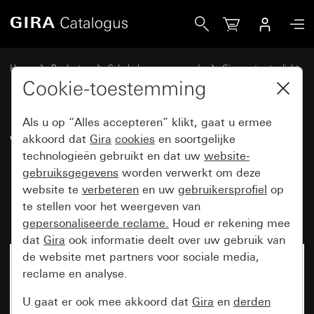
Gira Wipdrukcontact 10 A 250 V~ met tekstkader (onderst
Home
Producten
Schakelaarprogramma’s
Gira spatwaterdicht
Gira spatwaterdicht opbouw IP66
Cookie-toestemming
Als u op “Alles accepteren” klikt, gaat u ermee
Wipdrukcontact 10 A 250 V~
akkoord dat
Gira
cookies
en soortgelijke
technologieën gebruikt en dat uw
website-
met tekstkader (onderstuk en
gebruiksgegevens
worden verwerkt om deze
bovenstuk) Maakcontact 1-polig
website te
verbeteren
en uw
gebruikersprofiel
op
met apart meldcontact
te stellen voor het weergeven van
gepersonaliseerde reclame.
Houd er rekening mee
dat
Gira
ook informatie deelt over uw gebruik van
de website met partners voor sociale media,
reclame en analyse.
U gaat er ook mee akkoord dat
Gira
en
derden