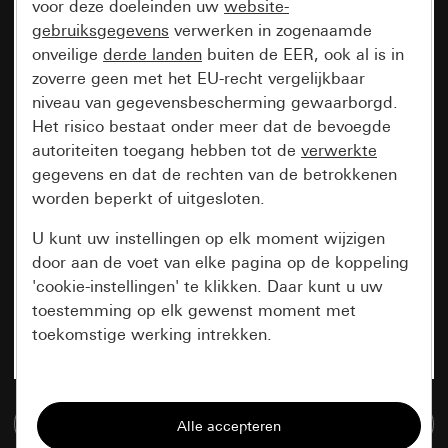
voor deze doeleinden uw
website-
gebruiksgegevens
verwerken in zogenaamde
onveilige
derde landen
buiten de EER, ook al is in
zoverre geen met het EU-recht vergelijkbaar
niveau van gegevensbescherming gewaarborgd.
Het risico bestaat onder meer dat de bevoegde
autoriteiten toegang hebben tot de
verwerkte
gegevens en dat de rechten van de betrokkenen
worden beperkt of uitgesloten.
U kunt uw instellingen op elk moment wijzigen
door aan de voet van elke pagina op de koppeling
'cookie-instellingen' te klikken. Daar kunt u uw
toestemming op elk gewenst moment met
toekomstige werking intrekken.
Essentieel
Naar de mediadatabase
Alle cookies die wij nodig hebben om de
pagina te kunnen weergeven.