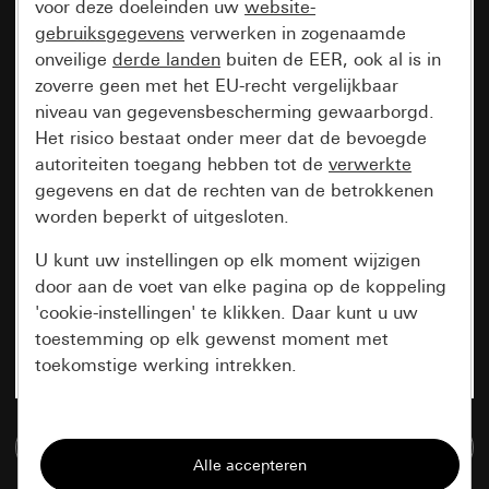
voor deze doeleinden uw
website-
gebruiksgegevens
verwerken in zogenaamde
onveilige
derde landen
buiten de EER, ook al is in
zoverre geen met het EU-recht vergelijkbaar
niveau van gegevensbescherming gewaarborgd.
Het risico bestaat onder meer dat de bevoegde
autoriteiten toegang hebben tot de
verwerkte
gegevens en dat de rechten van de betrokkenen
worden beperkt of uitgesloten.
U kunt uw instellingen op elk moment wijzigen
door aan de voet van elke pagina op de koppeling
'cookie-instellingen' te klikken. Daar kunt u uw
toestemming op elk gewenst moment met
toekomstige werking intrekken.
Essentieel
Naar de mediadatabase
Alle cookies die wij nodig hebben om de
pagina te kunnen weergeven.