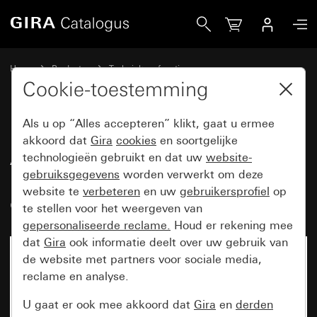
Gira Afdekking voor ruimtetemperatuurregelaar met contro
Home
Producten
Techniek en functies
Verwarming, ventilatie, koeling
Cookie-toestemming
Afdekkingen ruimtetemperatuurregelaar
Als u op “Alles accepteren” klikt, gaat u ermee
akkoord dat
Gira
cookies
en soortgelijke
Afdekking voor
technologieën gebruikt en dat uw
website-
gebruiksgegevens
worden verwerkt om deze
ruimtetemperatuurregelaar met
website te
verbeteren
en uw
gebruikersprofiel
op
controlelicht System 55
te stellen voor het weergeven van
gepersonaliseerde reclame.
Houd er rekening mee
dat
Gira
ook informatie deelt over uw gebruik van
de website met partners voor sociale media,
reclame en analyse.
U gaat er ook mee akkoord dat
Gira
en
derden