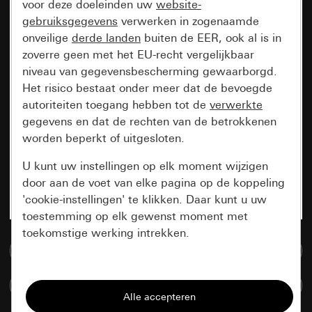
voor deze doeleinden uw
website-
gebruiksgegevens
verwerken in zogenaamde
onveilige
derde landen
buiten de EER, ook al is in
zoverre geen met het EU-recht vergelijkbaar
niveau van gegevensbescherming gewaarborgd.
Het risico bestaat onder meer dat de bevoegde
autoriteiten toegang hebben tot de
verwerkte
gegevens en dat de rechten van de betrokkenen
worden beperkt of uitgesloten.
U kunt uw instellingen op elk moment wijzigen
door aan de voet van elke pagina op de koppeling
'cookie-instellingen' te klikken. Daar kunt u uw
toestemming op elk gewenst moment met
toekomstige werking intrekken.
Naar de mediadatabase
Essentieel
Artikelen verglijken
Alle cookies die wij nodig hebben om de
pagina te kunnen weergeven.