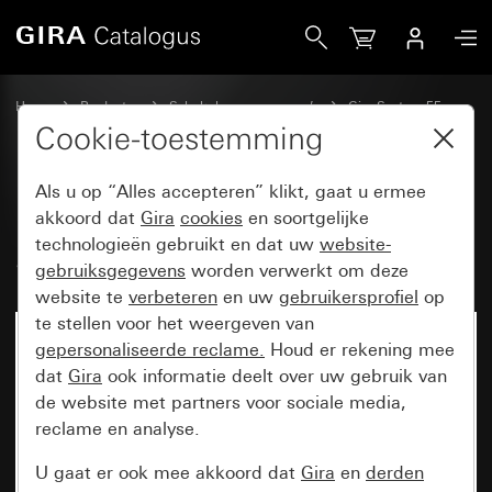
Gira Montageplaat met klapdeksel System 55
Home
Producten
Schakelaarprogramma’s
Gira System 55
Communicatietechniek toebehoren
Cookie-toestemming
Als u op “Alles accepteren” klikt, gaat u ermee
Montageplaat met klapdeksel
akkoord dat
Gira
cookies
en soortgelijke
technologieën gebruikt en dat uw
website-
System 55
gebruiksgegevens
worden verwerkt om deze
website te
verbeteren
en uw
gebruikersprofiel
op
te stellen voor het weergeven van
gepersonaliseerde reclame.
Houd er rekening mee
dat
Gira
ook informatie deelt over uw gebruik van
de website met partners voor sociale media,
reclame en analyse.
U gaat er ook mee akkoord dat
Gira
en
derden