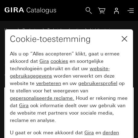
Gira Sensotec zonder afstandsbediening
Home
Producten
Techniek en functies
Lichtbesturing
Sensotec
Cookie-toestemming
Als u op “Alles accepteren” klikt, gaat u ermee
Sensotec zonder
akkoord dat
Gira
cookies
en soortgelijke
technologieën gebruikt en dat uw
website-
afstandsbediening
gebruiksgegevens
worden verwerkt om deze
website te
verbeteren
en uw
gebruikersprofiel
op
te stellen voor het weergeven van
gepersonaliseerde reclame.
Houd er rekening mee
dat
Gira
ook informatie deelt over uw gebruik van
de website met partners voor sociale media,
reclame en analyse.
U gaat er ook mee akkoord dat
Gira
en
derden