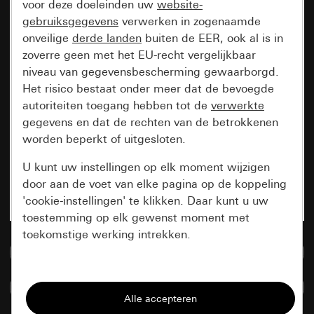
voor deze doeleinden uw
website-
gebruiksgegevens
verwerken in zogenaamde
onveilige
derde landen
buiten de EER, ook al is in
zoverre geen met het EU-recht vergelijkbaar
niveau van gegevensbescherming gewaarborgd.
Het risico bestaat onder meer dat de bevoegde
autoriteiten toegang hebben tot de
verwerkte
gegevens en dat de rechten van de betrokkenen
worden beperkt of uitgesloten.
U kunt uw instellingen op elk moment wijzigen
door aan de voet van elke pagina op de koppeling
'cookie-instellingen' te klikken. Daar kunt u uw
toestemming op elk gewenst moment met
toekomstige werking intrekken.
Naar de mediadatabase
Essentieel
Artikelen verglijken
Alle cookies die wij nodig hebben om de
pagina te kunnen weergeven.