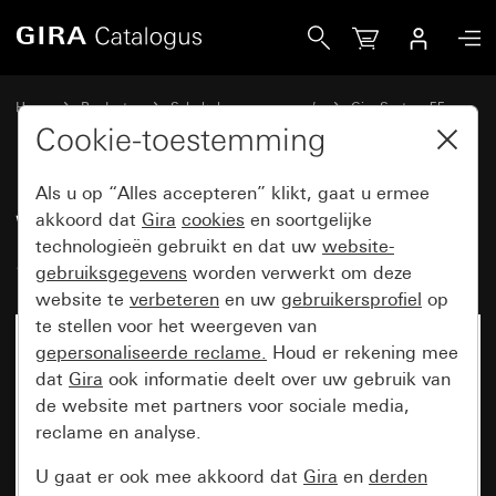
Gira Wippenset 4-voudig (1+3) System 55
Home
Producten
Schakelaarprogramma’s
Gira System 55
Wippensets voor bussystemen
Cookie-toestemming
Als u op “Alles accepteren” klikt, gaat u ermee
Wippenset 4-voudig (1+3)
akkoord dat
Gira
cookies
en soortgelijke
technologieën gebruikt en dat uw
website-
System 55
gebruiksgegevens
worden verwerkt om deze
website te
verbeteren
en uw
gebruikersprofiel
op
te stellen voor het weergeven van
gepersonaliseerde reclame.
Houd er rekening mee
dat
Gira
ook informatie deelt over uw gebruik van
de website met partners voor sociale media,
reclame en analyse.
U gaat er ook mee akkoord dat
Gira
en
derden