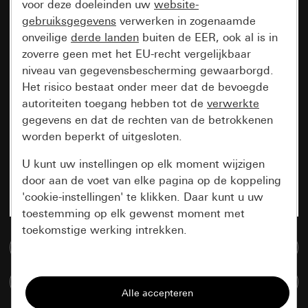
voor deze doeleinden uw
website-
gebruiksgegevens
verwerken in zogenaamde
onveilige
derde landen
buiten de EER, ook al is in
zoverre geen met het EU-recht vergelijkbaar
niveau van gegevensbescherming gewaarborgd.
Het risico bestaat onder meer dat de bevoegde
autoriteiten toegang hebben tot de
verwerkte
gegevens en dat de rechten van de betrokkenen
worden beperkt of uitgesloten.
U kunt uw instellingen op elk moment wijzigen
door aan de voet van elke pagina op de koppeling
'cookie-instellingen' te klikken. Daar kunt u uw
toestemming op elk gewenst moment met
toekomstige werking intrekken.
Naar de mediadatabase
Essentieel
Artikelen verglijken
Alle cookies die wij nodig hebben om de
pagina te kunnen weergeven.