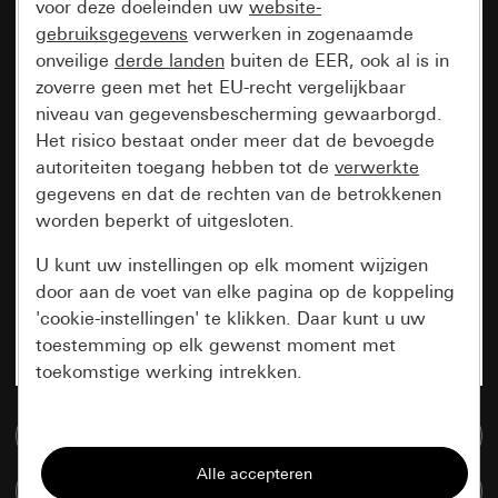
voor deze doeleinden uw
website-
gebruiksgegevens
verwerken in zogenaamde
onveilige
derde landen
buiten de EER, ook al is in
zoverre geen met het EU-recht vergelijkbaar
niveau van gegevensbescherming gewaarborgd.
Het risico bestaat onder meer dat de bevoegde
autoriteiten toegang hebben tot de
verwerkte
gegevens en dat de rechten van de betrokkenen
worden beperkt of uitgesloten.
U kunt uw instellingen op elk moment wijzigen
door aan de voet van elke pagina op de koppeling
'cookie-instellingen' te klikken. Daar kunt u uw
toestemming op elk gewenst moment met
toekomstige werking intrekken.
Essentieel
Naar de mediadatabase
Alle cookies die wij nodig hebben om de
Artikelen verglijken
pagina te kunnen weergeven.