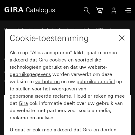
Gira Voeding 1280 mA met geïntegreerde smoorspoel voor
Home
Producten
Techniek en functies
Gira KNX systeem
Gira systeemapparaten, actoren,sensors, toebehoren voor KNX
Cookie-toestemming
Als u op “Alles accepteren” klikt, gaat u ermee
Voeding 1280 mA met
akkoord dat
Gira
cookies
en soortgelijke
technologieën gebruikt en dat uw
website-
geïntegreerde smoorspoel voor
gebruiksgegevens
worden verwerkt om deze
Gira One en KNX
website te
verbeteren
en uw
gebruikersprofiel
op
te stellen voor het weergeven van
gepersonaliseerde reclame.
Houd er rekening mee
dat
Gira
ook informatie deelt over uw gebruik van
de website met partners voor sociale media,
reclame en analyse.
U gaat er ook mee akkoord dat
Gira
en
derden