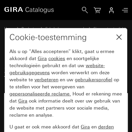
Gira Bewegingsmelder-opzetstuk 2,20 m Standard voor K
Home
Producten
Schakelaarprogramma’s
Gira spatwaterdicht
Spatwaterdicht inbouw IP44 Gira TX_44
Cookie-toestemming
Als u op “Alles accepteren” klikt, gaat u ermee
Bewegingsmelder-opzetstuk
akkoord dat
Gira
cookies
en soortgelijke
technologieën gebruikt en dat uw
website-
2,20 m Standard voor KNX
gebruiksgegevens
worden verwerkt om deze
TX_44
website te
verbeteren
en uw
gebruikersprofiel
op
te stellen voor het weergeven van
gepersonaliseerde reclame.
Houd er rekening mee
dat
Gira
ook informatie deelt over uw gebruik van
de website met partners voor sociale media,
reclame en analyse.
U gaat er ook mee akkoord dat
Gira
en
derden