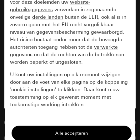
voor deze doeleinden uw
website-
gebruiksgegevens
verwerken in zogenaamde
onveilige
derde landen
buiten de EER, ook al is in
zoverre geen met het EU-recht vergelijkbaar
niveau van gegevensbescherming gewaarborgd.
Het risico bestaat onder meer dat de bevoegde
autoriteiten toegang hebben tot de
verwerkte
gegevens en dat de rechten van de betrokkenen
worden beperkt of uitgesloten.
U kunt uw instellingen op elk moment wijzigen
door aan de voet van elke pagina op de koppeling
'cookie-instellingen' te klikken. Daar kunt u uw
toestemming op elk gewenst moment met
toekomstige werking intrekken.
Essentieel
Naar de mediadatabase
Alle cookies die wij nodig hebben om de
Artikelen verglijken
pagina te kunnen weergeven.