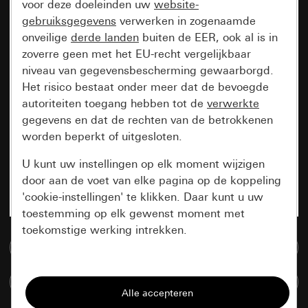
voor deze doeleinden uw
website-
gebruiksgegevens
verwerken in zogenaamde
onveilige
derde landen
buiten de EER, ook al is in
zoverre geen met het EU-recht vergelijkbaar
niveau van gegevensbescherming gewaarborgd.
Het risico bestaat onder meer dat de bevoegde
autoriteiten toegang hebben tot de
verwerkte
gegevens en dat de rechten van de betrokkenen
worden beperkt of uitgesloten.
U kunt uw instellingen op elk moment wijzigen
door aan de voet van elke pagina op de koppeling
'cookie-instellingen' te klikken. Daar kunt u uw
toestemming op elk gewenst moment met
toekomstige werking intrekken.
Naar de mediadatabase
Essentieel
Artikelen verglijken
Alle cookies die wij nodig hebben om de
pagina te kunnen weergeven.