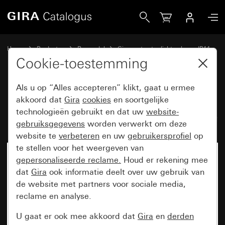
Gira Basiselement sleutelschakelaar 10 AX 250 V~ Schakela
Home
Producten
Reservdel
Gira spatwaterdicht opbouw IP44
Jaloeziebesturing
Cookie-toestemming
Als u op “Alles accepteren” klikt, gaat u ermee
Basiselement sleutelschakelaar
akkoord dat
Gira
cookies
en soortgelijke
technologieën gebruikt en dat uw
website-
10 AX 250 V~ Schakelaar 2-polig
gebruiksgegevens
worden verwerkt om deze
website te
verbeteren
en uw
gebruikersprofiel
op
te stellen voor het weergeven van
gepersonaliseerde reclame.
Houd er rekening mee
dat
Gira
ook informatie deelt over uw gebruik van
de website met partners voor sociale media,
reclame en analyse.
U gaat er ook mee akkoord dat
Gira
en
derden