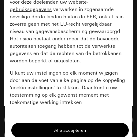
voor deze doeleinden uw
website-
gebruiksgegevens
verwerken in zogenaamde
onveilige
derde landen
buiten de EER, ook al is in
zoverre geen met het EU-recht vergelijkbaar
niveau van gegevensbescherming gewaarborgd.
Het risico bestaat onder meer dat de bevoegde
autoriteiten toegang hebben tot de
verwerkte
gegevens en dat de rechten van de betrokkenen
worden beperkt of uitgesloten.
U kunt uw instellingen op elk moment wijzigen
door aan de voet van elke pagina op de koppeling
'cookie-instellingen' te klikken. Daar kunt u uw
toestemming op elk gewenst moment met
toekomstige werking intrekken.
Essentieel
Naar de mediadatabase
Alle cookies die wij nodig hebben om de
Artikelen verglijken
pagina te kunnen weergeven.