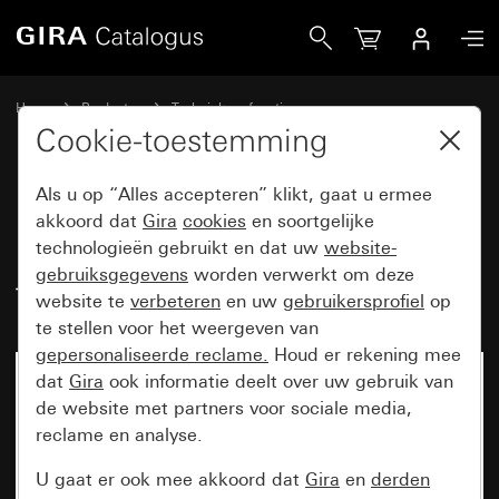
Gira Labelvellen voor afdekraam Gira E2 doorlopend beschri
Home
Producten
Techniek en functies
Inbouwbasiselementen, toebehoren
Tekstlabels
Cookie-toestemming
Als u op “Alles accepteren” klikt, gaat u ermee
Labelvellen voor afdekraam Gira
akkoord dat
Gira
cookies
en soortgelijke
technologieën gebruikt en dat uw
website-
E2 doorlopend beschrijfbaar
gebruiksgegevens
worden verwerkt om deze
Type 3
website te
verbeteren
en uw
gebruikersprofiel
op
te stellen voor het weergeven van
gepersonaliseerde reclame.
Houd er rekening mee
dat
Gira
ook informatie deelt over uw gebruik van
de website met partners voor sociale media,
reclame en analyse.
U gaat er ook mee akkoord dat
Gira
en
derden