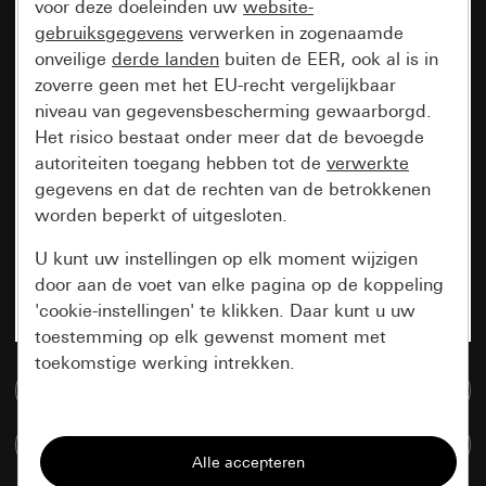
voor deze doeleinden uw
website-
gebruiksgegevens
verwerken in zogenaamde
onveilige
derde landen
buiten de EER, ook al is in
zoverre geen met het EU-recht vergelijkbaar
niveau van gegevensbescherming gewaarborgd.
Het risico bestaat onder meer dat de bevoegde
autoriteiten toegang hebben tot de
verwerkte
gegevens en dat de rechten van de betrokkenen
worden beperkt of uitgesloten.
U kunt uw instellingen op elk moment wijzigen
door aan de voet van elke pagina op de koppeling
'cookie-instellingen' te klikken. Daar kunt u uw
toestemming op elk gewenst moment met
toekomstige werking intrekken.
Naar de mediadatabase
Essentieel
Artikelen verglijken
Alle cookies die wij nodig hebben om de
pagina te kunnen weergeven.