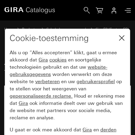
Gira Afdekraam Gira E2 met tekstkader zuiver wit mat
Home
Producten
Schakelaarprogramma’s
Gira E2 (System 55)
Afdekraam Gira E2 met tekstkader
Cookie-toestemming
Als u op “Alles accepteren” klikt, gaat u ermee
Afdekraam Gira E2 met
akkoord dat
Gira
cookies
en soortgelijke
technologieën gebruikt en dat uw
website-
tekstkader zuiver wit mat
gebruiksgegevens
worden verwerkt om deze
website te
verbeteren
en uw
gebruikersprofiel
op
te stellen voor het weergeven van
gepersonaliseerde reclame.
Houd er rekening mee
dat
Gira
ook informatie deelt over uw gebruik van
de website met partners voor sociale media,
reclame en analyse.
U gaat er ook mee akkoord dat
Gira
en
derden