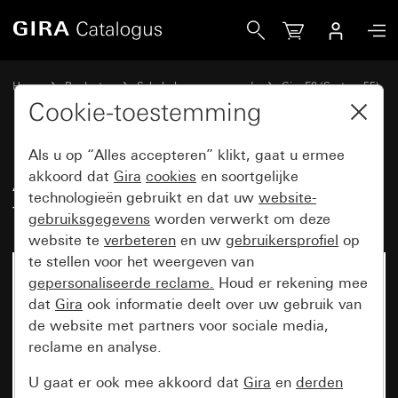
Gira Afdekraam Gira E2 met tekstkader zuiver wit mat
Home
Producten
Schakelaarprogramma’s
Gira E2 (System 55)
Afdekraam Gira E2 met tekstkader
Cookie-toestemming
Als u op “Alles accepteren” klikt, gaat u ermee
Afdekraam Gira E2 met
akkoord dat
Gira
cookies
en soortgelijke
technologieën gebruikt en dat uw
website-
tekstkader zuiver wit mat
gebruiksgegevens
worden verwerkt om deze
website te
verbeteren
en uw
gebruikersprofiel
op
te stellen voor het weergeven van
gepersonaliseerde reclame.
Houd er rekening mee
dat
Gira
ook informatie deelt over uw gebruik van
de website met partners voor sociale media,
reclame en analyse.
U gaat er ook mee akkoord dat
Gira
en
derden