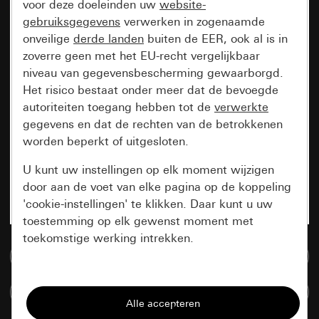
voor deze doeleinden uw
website-
gebruiksgegevens
verwerken in zogenaamde
onveilige
derde landen
buiten de EER, ook al is in
zoverre geen met het EU-recht vergelijkbaar
niveau van gegevensbescherming gewaarborgd.
Het risico bestaat onder meer dat de bevoegde
autoriteiten toegang hebben tot de
verwerkte
gegevens en dat de rechten van de betrokkenen
worden beperkt of uitgesloten.
U kunt uw instellingen op elk moment wijzigen
door aan de voet van elke pagina op de koppeling
'cookie-instellingen' te klikken. Daar kunt u uw
toestemming op elk gewenst moment met
toekomstige werking intrekken.
Naar de mediadatabase
Essentieel
Artikelen verglijken
Alle cookies die wij nodig hebben om de
pagina te kunnen weergeven.