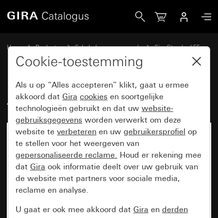
Gira Adapter voor kabelinvoer
Home
Producten
Schakelaarprogramma’s
Gira Standard 55
Opbouw
Cookie-toestemming
Als u op “Alles accepteren” klikt, gaat u ermee
Adapter voor kabelinvoer
akkoord dat
Gira
cookies
en soortgelijke
technologieën gebruikt en dat uw
website-
gebruiksgegevens
worden verwerkt om deze
website te
verbeteren
en uw
gebruikersprofiel
op
te stellen voor het weergeven van
gepersonaliseerde reclame.
Houd er rekening mee
dat
Gira
ook informatie deelt over uw gebruik van
de website met partners voor sociale media,
reclame en analyse.
U gaat er ook mee akkoord dat
Gira
en
derden