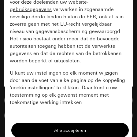
voor deze doeleinden uw
website-
gebruiksgegevens
verwerken in zogenaamde
onveilige
derde landen
buiten de EER, ook al is in
zoverre geen met het EU-recht vergelijkbaar
niveau van gegevensbescherming gewaarborgd.
Het risico bestaat onder meer dat de bevoegde
autoriteiten toegang hebben tot de
verwerkte
gegevens en dat de rechten van de betrokkenen
worden beperkt of uitgesloten.
U kunt uw instellingen op elk moment wijzigen
door aan de voet van elke pagina op de koppeling
'cookie-instellingen' te klikken. Daar kunt u uw
toestemming op elk gewenst moment met
Naar de mediadatabase
toekomstige werking intrekken.
Artikelen verglijken
Essentieel
Alle cookies die wij nodig hebben om de
pagina te kunnen weergeven.