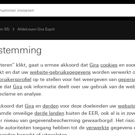
em 55)
Afdekraam Gira Esprit
estemming
t glas wit
pteren” klikt, gaat u ermee akkoord dat
Gira
cookies
en soor
ikt en dat uw
website-gebruiksgegevens
worden verwerkt o
ruikersprofiel
op te stellen voor het weergeven van
gepers
ee dat
Gira
ook informatie deelt over uw gebruik van de web
reclame en analyse.
kkoord dat
Gira
en
derden
voor deze doeleinden uw
websit
amde onveilige
derde landen
buiten de EER, ook al is in zo
ar niveau van gegevensbescherming gewaarborgd. Het risic
e autoriteiten toegang hebben tot de
verwerkte
gegevens e
orden beperkt of uitgesloten.