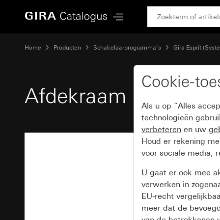
Gira Afdekraam Gira Esprit glas wit
Home
Producten
Schakelaarprogramma’s
Gira Esprit (Syst
Cookie-to
Afdekraam Gira Espri
Als u op “Alles acce
technologieën gebru
verbeteren
en uw
geb
Houd er rekening m
voor sociale media, 
U gaat er ook mee a
verwerken in zogena
EU-recht vergelijkba
meer dat de bevoegd
van de betrokkenen w