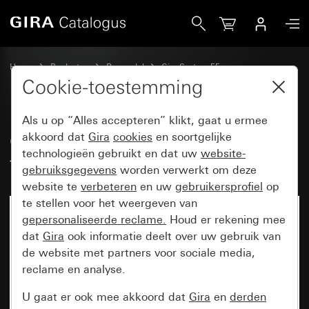
Gira Oud - Wip 2-voudig voor tastschakelaar
Home
Producten
Reservdel
Gira System 55
Schakelen en drukken
Cookie-toestemming
Als u op “Alles accepteren” klikt, gaat u ermee
Oud - Wip 2-voudig voor
akkoord dat
Gira
cookies
en soortgelijke
technologieën gebruikt en dat uw
website-
tastschakelaar
gebruiksgegevens
worden verwerkt om deze
website te
verbeteren
en uw
gebruikersprofiel
op
te stellen voor het weergeven van
gepersonaliseerde reclame.
Houd er rekening mee
dat
Gira
ook informatie deelt over uw gebruik van
de website met partners voor sociale media,
reclame en analyse.
U gaat er ook mee akkoord dat
Gira
en
derden