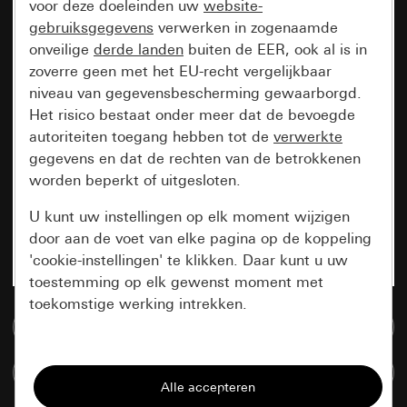
voor deze doeleinden uw
website-
gebruiksgegevens
verwerken in zogenaamde
onveilige
derde landen
buiten de EER, ook al is in
zoverre geen met het EU-recht vergelijkbaar
niveau van gegevensbescherming gewaarborgd.
Het risico bestaat onder meer dat de bevoegde
autoriteiten toegang hebben tot de
verwerkte
gegevens en dat de rechten van de betrokkenen
worden beperkt of uitgesloten.
U kunt uw instellingen op elk moment wijzigen
door aan de voet van elke pagina op de koppeling
'cookie-instellingen' te klikken. Daar kunt u uw
toestemming op elk gewenst moment met
toekomstige werking intrekken.
Naar de mediadatabase
Essentieel
Artikelen verglijken
Alle cookies die wij nodig hebben om de
pagina te kunnen weergeven.