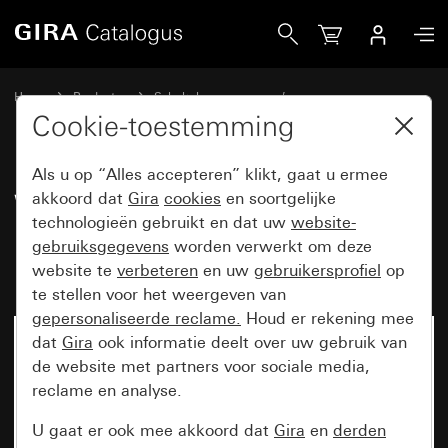
Gira Wandcontactdoos met randaarde 16 A 250 V~ met m
Home
Producten
Schakelaarprogramma’s
Opbouw en profiel 55
Gira opbouw
Cookie-toestemming
Als u op “Alles accepteren” klikt, gaat u ermee
Wandcontactdoos met
akkoord dat
Gira
cookies
en soortgelijke
technologieën gebruikt en dat uw
website-
randaarde 16 A 250 V~ met
gebruiksgegevens
worden verwerkt om deze
montageplaat
website te
verbeteren
en uw
gebruikersprofiel
op
te stellen voor het weergeven van
gepersonaliseerde reclame.
Houd er rekening mee
dat
Gira
ook informatie deelt over uw gebruik van
Niet meer beschikbaar
de website met partners voor sociale media,
reclame en analyse.
U gaat er ook mee akkoord dat
Gira
en
derden