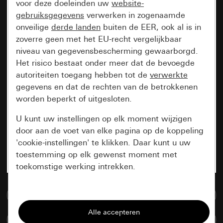
voor deze doeleinden uw
website-
gebruiksgegevens
verwerken in zogenaamde
onveilige
derde landen
buiten de EER, ook al is in
zoverre geen met het EU-recht vergelijkbaar
niveau van gegevensbescherming gewaarborgd.
Het risico bestaat onder meer dat de bevoegde
autoriteiten toegang hebben tot de
verwerkte
gegevens en dat de rechten van de betrokkenen
worden beperkt of uitgesloten.
U kunt uw instellingen op elk moment wijzigen
door aan de voet van elke pagina op de koppeling
'cookie-instellingen' te klikken. Daar kunt u uw
toestemming op elk gewenst moment met
toekomstige werking intrekken.
Essentieel
Naar de mediadatabase
Alle cookies die wij nodig hebben om de
Artikelen verglijken
pagina te kunnen weergeven.