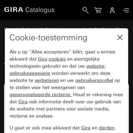
Gira Afdekking voor USB-voeding PD System 55
Home
Producten
Schakelaarprogramma’s
Gira System 55
Communicatietechniek telecommunicatie
Cookie-toestemming
Als u op “Alles accepteren” klikt, gaat u ermee
Afdekking voor USB-voeding PD
akkoord dat
Gira
cookies
en soortgelijke
technologieën gebruikt en dat uw
website-
System 55
gebruiksgegevens
worden verwerkt om deze
website te
verbeteren
en uw
gebruikersprofiel
op
te stellen voor het weergeven van
gepersonaliseerde reclame.
Houd er rekening mee
dat
Gira
ook informatie deelt over uw gebruik van
de website met partners voor sociale media,
reclame en analyse.
U gaat er ook mee akkoord dat
Gira
en
derden