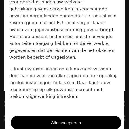
voor deze doeleinden uw
website-
gebruiksgegevens
verwerken in zogenaamde
onveilige
derde landen
buiten de EER, ook al is in
zoverre geen met het EU-recht vergelijkbaar
niveau van gegevensbescherming gewaarborgd.
Het risico bestaat onder meer dat de bevoegde
autoriteiten toegang hebben tot de
verwerkte
gegevens en dat de rechten van de betrokkenen
worden beperkt of uitgesloten.
U kunt uw instellingen op elk moment wijzigen
door aan de voet van elke pagina op de koppeling
'cookie-instellingen' te klikken. Daar kunt u uw
toestemming op elk gewenst moment met
toekomstige werking intrekken.
Naar de mediadatabase
Essentieel
Artikelen verglijken
Alle cookies die wij nodig hebben om de
pagina te kunnen weergeven.