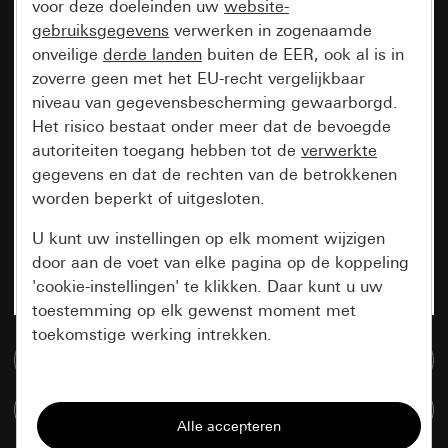
voor deze doeleinden uw
website-
gebruiksgegevens
verwerken in zogenaamde
onveilige
derde landen
buiten de EER, ook al is in
zoverre geen met het EU-recht vergelijkbaar
niveau van gegevensbescherming gewaarborgd.
Het risico bestaat onder meer dat de bevoegde
autoriteiten toegang hebben tot de
verwerkte
gegevens en dat de rechten van de betrokkenen
worden beperkt of uitgesloten.
U kunt uw instellingen op elk moment wijzigen
door aan de voet van elke pagina op de koppeling
'cookie-instellingen' te klikken. Daar kunt u uw
toestemming op elk gewenst moment met
toekomstige werking intrekken.
Naar de mediadatabase
Essentieel
Artikelen verglijken
Alle cookies die wij nodig hebben om de
pagina te kunnen weergeven.