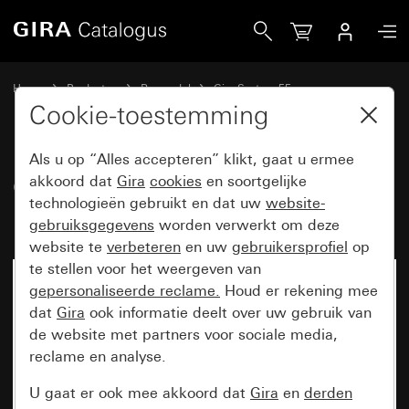
Gira Oud - Wip 2-voudig met pijlsymbool
Home
Producten
Reservdel
Gira System 55
Jaloeziebesturing
Cookie-toestemming
Als u op “Alles accepteren” klikt, gaat u ermee
Oud - Wip 2-voudig met
akkoord dat
Gira
cookies
en soortgelijke
technologieën gebruikt en dat uw
website-
pijlsymbool
gebruiksgegevens
worden verwerkt om deze
website te
verbeteren
en uw
gebruikersprofiel
op
te stellen voor het weergeven van
gepersonaliseerde reclame.
Houd er rekening mee
dat
Gira
ook informatie deelt over uw gebruik van
de website met partners voor sociale media,
reclame en analyse.
U gaat er ook mee akkoord dat
Gira
en
derden