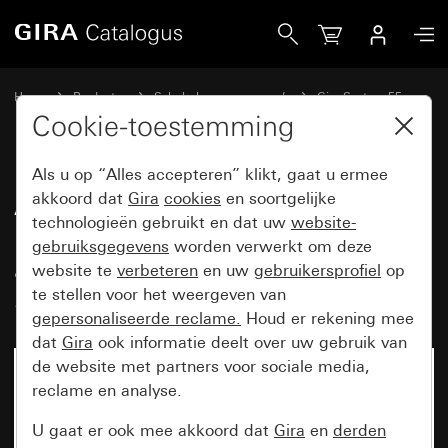
Gira Afdekplaat 4-voudig (50 x 50 mm) voor coaxiale anten
Home
Producten
Schakelaarprogramma’s
Gira System 55
Communicatietechniek entertainment
Cookie-toestemming
Als u op “Alles accepteren” klikt, gaat u ermee
Afdekplaat 4-voudig (50 x 50
akkoord dat
Gira
cookies
en soortgelijke
technologieën gebruikt en dat uw
website-
mm) voor coaxiale
gebruiksgegevens
worden verwerkt om deze
antennecontactdoos met 2 extra
website te
verbeteren
en uw
gebruikersprofiel
op
SAT-aansluitingen
te stellen voor het weergeven van
gepersonaliseerde reclame.
Houd er rekening mee
dat
Gira
ook informatie deelt over uw gebruik van
de website met partners voor sociale media,
reclame en analyse.
U gaat er ook mee akkoord dat
Gira
en
derden