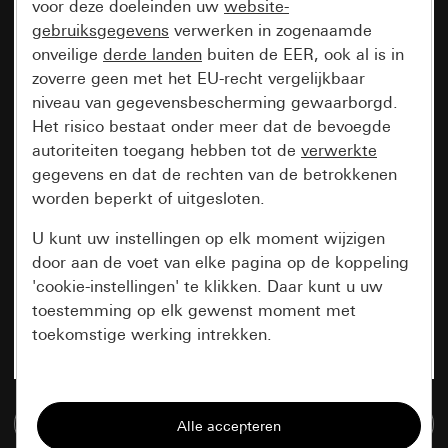
voor deze doeleinden uw
website-
gebruiksgegevens
verwerken in zogenaamde
onveilige
derde landen
buiten de EER, ook al is in
zoverre geen met het EU-recht vergelijkbaar
niveau van gegevensbescherming gewaarborgd.
Het risico bestaat onder meer dat de bevoegde
autoriteiten toegang hebben tot de
verwerkte
gegevens en dat de rechten van de betrokkenen
worden beperkt of uitgesloten.
U kunt uw instellingen op elk moment wijzigen
door aan de voet van elke pagina op de koppeling
'cookie-instellingen' te klikken. Daar kunt u uw
toestemming op elk gewenst moment met
toekomstige werking intrekken.
Essentieel
Naar de mediadatabase
Alle cookies die wij nodig hebben om de
pagina te kunnen weergeven.