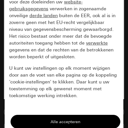
voor deze doeleinden uw
website-
gebruiksgegevens
verwerken in zogenaamde
onveilige
derde landen
buiten de EER, ook al is in
zoverre geen met het EU-recht vergelijkbaar
niveau van gegevensbescherming gewaarborgd.
Het risico bestaat onder meer dat de bevoegde
autoriteiten toegang hebben tot de
verwerkte
gegevens en dat de rechten van de betrokkenen
worden beperkt of uitgesloten.
U kunt uw instellingen op elk moment wijzigen
door aan de voet van elke pagina op de koppeling
'cookie-instellingen' te klikken. Daar kunt u uw
toestemming op elk gewenst moment met
toekomstige werking intrekken.
Essentieel
Naar de mediadatabase
Alle cookies die wij nodig hebben om de
Artikelen verglijken
pagina te kunnen weergeven.