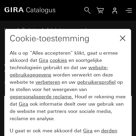
Gira Afdekramen Gira Event zuiver wit glanzend met overga
Home
Producten
Schakelaarprogramma’s
Gira Event (System 55)
Gira Event
Cookie-toestemming
Als u op “Alles accepteren” klikt, gaat u ermee
Afdekramen Gira Event zuiver
akkoord dat
Gira
cookies
en soortgelijke
technologieën gebruikt en dat uw
website-
wit glanzend met
gebruiksgegevens
worden verwerkt om deze
overgangsafdekplaat antraciet
website te
verbeteren
en uw
gebruikersprofiel
op
te stellen voor het weergeven van
gepersonaliseerde reclame.
Houd er rekening mee
dat
Gira
ook informatie deelt over uw gebruik van
de website met partners voor sociale media,
reclame en analyse.
U gaat er ook mee akkoord dat
Gira
en
derden