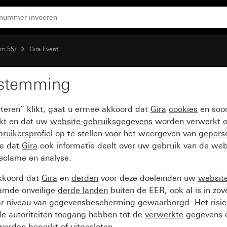
ekplaat kleur aluminium (gelakt)
em 55)
Gira Event
estemming
nt Opaque mint met ov
pteren” klikt, gaat u ermee akkoord dat
Gira
cookies
en soor
akt)
ikt en dat uw
website-gebruiksgegevens
worden verwerkt o
ruikersprofiel
op te stellen voor het weergeven van
gepers
ee dat
Gira
ook informatie deelt over uw gebruik van de web
reclame en analyse.
kkoord dat
Gira
en
derden
voor deze doeleinden uw
websit
amde onveilige
derde landen
buiten de EER, ook al is in zo
ar niveau van gegevensbescherming gewaarborgd. Het risic
e autoriteiten toegang hebben tot de
verwerkte
gegevens e
orden beperkt of uitgesloten.