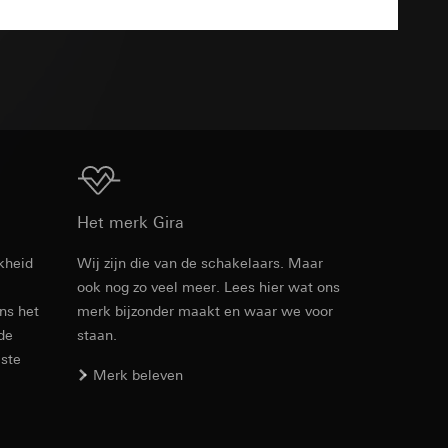
n taken
TXT
opie aan te vragen
Download
opie aan te vragen
Het merk Gira
kheid
Wij zijn die van de schakelaars. Maar
ook nog zo veel meer. Lees hier wat ons
Artikelnr. 021551
ens het
merk bijzonder maakt en waar we voor
 de
staan.
deze informatie
RFA
, 420 KB
)
este
ebsitebezoeker op
Merk beleven
errer-URL en
sitebezoeker op de
reffende website,
Download