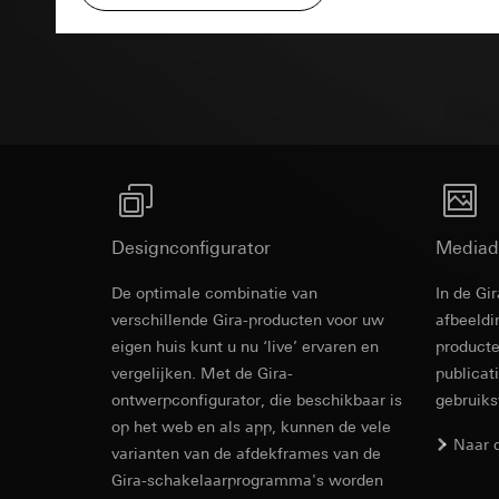
Rechtsgrondslag en
Ontvanger:
Interne
Ontvanger:
Gebruik van de d
Bestektekst
Overdracht aan der
Interne afdeling
Latere verwerkin
Levensduur van de 
Google Ireland L
Ontvanger:
Voor informatie
Interne afdeling
https://business.
Pinterest, Inc. (V
Overdracht aan der
Overdracht aan der
Derde land: VS
Derde land: VS
Passendheidsbesl
Passendheidsbesl
via contactgegev
Designconfigurator
Mediad
via contactgegev
Levensduur van de 
Levensduur van de 
De optimale combinatie van
In de Gi
Revit Besta
verschillende Gira-producten voor uw
afbeeldi
Vimeo
LinkedIn Ins
eigen huis kunt u nu ‘live’ ervaren en
producte
Gegevensverwerkin
vergelijken. Met de Gira-
publicat
Gegevensverwerkin
Categorieën van p
voor het schakelen 
ontwerpconfigurator, die beschikbaar is
gebruik
Website voor par
Categorieën van p
op het web en als app, kunnen de vele
de website, mui
Naar 
tijdstempel
varianten van de afdekframes van de
Website voor zak
Rechtsgrondslag en
Gira-schakelaarprogramma's worden
website, muisbew
Gebruik van de d