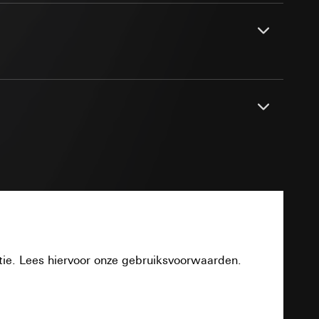
smeting
m en tijd van het
pparaat
n taken
 doorschijnend, mat oppervlak, ongewoon
opie aan te vragen
PDF
opie aan te vragen
tie en services
tie. Lees hiervoor onze gebruiksvoorwaarden.
smeting
Download
m en tijd van het