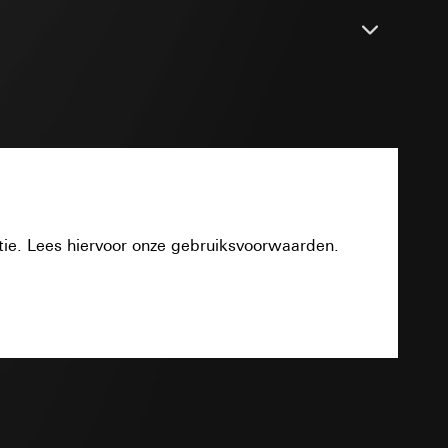
smeting
m en tijd van het
pparaat
PDF
n taken
opie aan te vragen
tie. Lees hiervoor onze gebruiksvoorwaarden.
opie aan te vragen
tie en services
Download
TXT
smeting
m en tijd van het