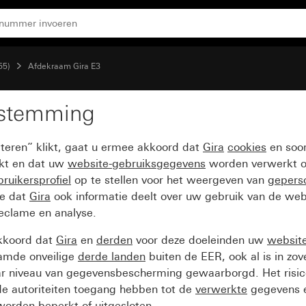
ame antraciet
55)
Afdekraam Gira E3
estemming
onkergrijs Soft-Touch m
pteren” klikt, gaat u ermee akkoord dat
Gira
cookies
en soor
ikt en dat uw
website-gebruiksgegevens
worden verwerkt o
ruikersprofiel
op te stellen voor het weergeven van
gepers
ee dat
Gira
ook informatie deelt over uw gebruik van de web
reclame en analyse.
kkoord dat
Gira
en
derden
voor deze doeleinden uw
websit
amde onveilige
derde landen
buiten de EER, ook al is in zo
ar niveau van gegevensbescherming gewaarborgd. Het risic
e autoriteiten toegang hebben tot de
verwerkte
gegevens e
orden beperkt of uitgesloten.