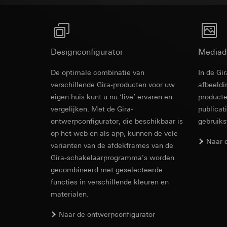
Rechtsgrondslag en
Ontvanger:
Interne
Ontvanger:
Gebruik van de d
Overdracht aan der
Interne afdeling
Latere verwerkin
Levensduur van de 
Google Ireland L
Ontvanger:
Voor informatie
Designconfigurator
Mediad
Interne afdeling
https://business.
Pinterest, Inc. (V
De optimale combinatie van
In de Gi
Overdracht aan der
Revit Besta
Overdracht aan der
verschillende Gira-producten voor uw
afbeeldi
Derde land: VS
Derde land: VS
eigen huis kunt u nu ‘live’ ervaren en
producte
Passendheidsbesl
Passendheidsbesl
via contactgegev
vergelijken. Met de Gira-
publicat
via contactgegev
ontwerpconfigurator, die beschikbaar is
gebruik
Levensduur van de 
Levensduur van de 
op het web en als app, kunnen de vele
Naar 
varianten van de afdekframes van de
Vimeo
LinkedIn Ins
Gira-schakelaarprogramma's worden
Gegevensverwerkin
gecombineerd met geselecteerde
Gegevensverwerkin
Categorieën van p
voor het schakelen 
functies in verschillende kleuren en
Website voor par
Categorieën van p
materialen.
de website, mui
IFC Bestand
tijdstempel
Website voor zak
Naar de ontwerpconfigurator
Rechtsgrondslag en
website, muisbew
Gebruik van de d