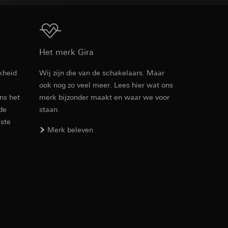
n taken
Download
Het merk Gira
kheid
Wij zijn die van de schakelaars. Maar
ook nog zo veel meer. Lees hier wat ons
Artikelnr. 0215423
ens het
merk bijzonder maakt en waar we voor
opie aan te vragen
opie aan te vragen
 de
staan.
RFA
, 344 KB
este
Merk beleven
Download
deze informatie
)
ebsitebezoeker op
errer-URL en
sitebezoeker op de
Artikelnr. 0215423
reffende website,