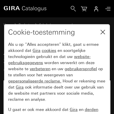
Gira Afdekramen Gira Event Clear zand met overgangsafdek
Home
Producten
Schakelaarprogramma’s
Gira Event (System 55)
Gira Event
Cookie-toestemming
Als u op “Alles accepteren” klikt, gaat u ermee
Afdekramen Gira Event Clear
akkoord dat
Gira
cookies
en soortgelijke
technologieën gebruikt en dat uw
website-
zand met overgangsafdekplaat
gebruiksgegevens
worden verwerkt om deze
antraciet
website te
verbeteren
en uw
gebruikersprofiel
op
te stellen voor het weergeven van
gepersonaliseerde reclame.
Houd er rekening mee
dat
Gira
ook informatie deelt over uw gebruik van
de website met partners voor sociale media,
reclame en analyse.
U gaat er ook mee akkoord dat
Gira
en
derden