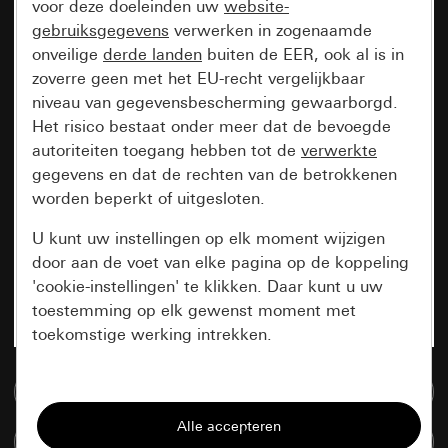
voor deze doeleinden uw
website-
gebruiksgegevens
verwerken in zogenaamde
onveilige
derde landen
buiten de EER, ook al is in
zoverre geen met het EU-recht vergelijkbaar
niveau van gegevensbescherming gewaarborgd.
Het risico bestaat onder meer dat de bevoegde
autoriteiten toegang hebben tot de
verwerkte
gegevens en dat de rechten van de betrokkenen
worden beperkt of uitgesloten.
U kunt uw instellingen op elk moment wijzigen
door aan de voet van elke pagina op de koppeling
'cookie-instellingen' te klikken. Daar kunt u uw
toestemming op elk gewenst moment met
toekomstige werking intrekken.
Essentieel
Naar de mediadatabase
Alle cookies die wij nodig hebben om de
Artikelen verglijken
pagina te kunnen weergeven.