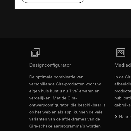
Rechtsgrondslag en
Ontvanger:
Interne
Ontvanger:
Gebruik van de d
Bestektekst
Overdracht aan der
Interne afdeling
Latere verwerkin
Levensduur van de 
Google Ireland L
Ontvanger:
Voor informatie
Interne afdeling
https://business.
Pinterest, Inc. (V
Overdracht aan der
Overdracht aan der
Derde land: VS
Derde land: VS
Passendheidsbesl
Passendheidsbesl
via contactgegev
Designconfigurator
Mediad
via contactgegev
Levensduur van de 
Levensduur van de 
De optimale combinatie van
In de Gi
Revit Besta
verschillende Gira-producten voor uw
afbeeldi
Vimeo
LinkedIn Ins
eigen huis kunt u nu ‘live’ ervaren en
producte
Gegevensverwerkin
vergelijken. Met de Gira-
publicat
Gegevensverwerkin
Categorieën van p
voor het schakelen 
ontwerpconfigurator, die beschikbaar is
gebruik
Website voor par
Categorieën van p
op het web en als app, kunnen de vele
de website, mui
Naar 
tijdstempel
varianten van de afdekframes van de
Website voor zak
Rechtsgrondslag en
Gira-schakelaarprogramma's worden
website, muisbew
Gebruik van de d