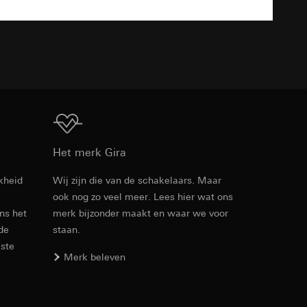
n taken
TXT
opie aan te vragen
Download
opie aan te vragen
Het merk Gira
kheid
Wij zijn die van de schakelaars. Maar
ook nog zo veel meer. Lees hier wat ons
Artikelnr. 0214412
ens het
merk bijzonder maakt en waar we voor
 de
staan.
deze informatie
RFA
, 340 KB
)
este
ebsitebezoeker op
Merk beleven
errer-URL en
sitebezoeker op de
reffende website,
Download