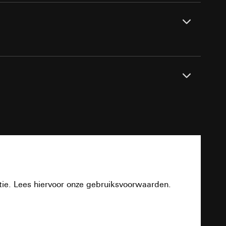
smeting
m en tijd van het
pparaat
n taken
opie aan te vragen
PDF
opie aan te vragen
tie en services
tie. Lees hiervoor onze gebruiksvoorwaarden.
smeting
Download
m en tijd van het