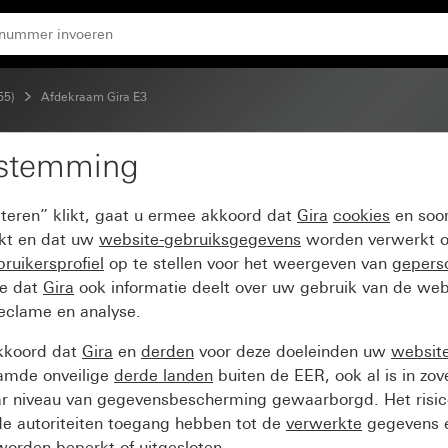
iver wit glanzend
55)
Afdekraam Gira E3
estemming
ijs Soft-Touch met draa
pteren” klikt, gaat u ermee akkoord dat
Gira
cookies
en soor
ikt en dat uw
website-gebruiksgegevens
worden verwerkt o
ruikersprofiel
op te stellen voor het weergeven van
gepers
ee dat
Gira
ook informatie deelt over uw gebruik van de web
reclame en analyse.
kkoord dat
Gira
en
derden
voor deze doeleinden uw
websit
amde onveilige
derde landen
buiten de EER, ook al is in zo
ar niveau van gegevensbescherming gewaarborgd. Het risic
e autoriteiten toegang hebben tot de
verwerkte
gegevens e
orden beperkt of uitgesloten.