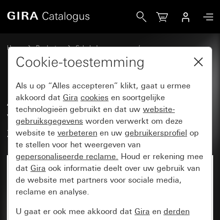
Gira Afdekramen Gira Event Opaque wit met overgangsafde
Home
Producten
Schakelaarprogramma’s
Gira Event (System 55)
Gira Event
Cookie-toestemming
Als u op “Alles accepteren” klikt, gaat u ermee
Afdekramen Gira Event Opaque
akkoord dat
Gira
cookies
en soortgelijke
technologieën gebruikt en dat uw
website-
wit met overgangsafdekplaat
gebruiksgegevens
worden verwerkt om deze
zuiver wit glanzend
website te
verbeteren
en uw
gebruikersprofiel
op
te stellen voor het weergeven van
gepersonaliseerde reclame.
Houd er rekening mee
dat
Gira
ook informatie deelt over uw gebruik van
de website met partners voor sociale media,
reclame en analyse.
U gaat er ook mee akkoord dat
Gira
en
derden