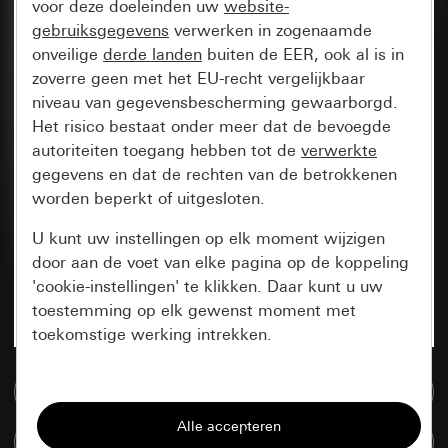
voor deze doeleinden uw
website-
gebruiksgegevens
verwerken in zogenaamde
onveilige
derde landen
buiten de EER, ook al is in
zoverre geen met het EU-recht vergelijkbaar
niveau van gegevensbescherming gewaarborgd.
Het risico bestaat onder meer dat de bevoegde
autoriteiten toegang hebben tot de
verwerkte
gegevens en dat de rechten van de betrokkenen
worden beperkt of uitgesloten.
U kunt uw instellingen op elk moment wijzigen
door aan de voet van elke pagina op de koppeling
'cookie-instellingen' te klikken. Daar kunt u uw
toestemming op elk gewenst moment met
toekomstige werking intrekken.
Essentieel
Naar de mediadatabase
Alle cookies die wij nodig hebben om de
Artikelen verglijken
pagina te kunnen weergeven.