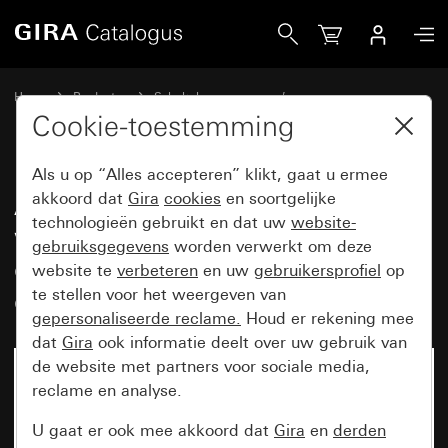
Gira Afdekramen Gira Event zuiver wit glanzend met overga
Home
Producten
Schakelaarprogramma’s
Gira Event (System 55)
Gira Event
Cookie-toestemming
Als u op “Alles accepteren” klikt, gaat u ermee
Afdekramen Gira Event zuiver
akkoord dat
Gira
cookies
en soortgelijke
technologieën gebruikt en dat uw
website-
wit glanzend met
gebruiksgegevens
worden verwerkt om deze
overgangsafdekplaat zuiver wit
website te
verbeteren
en uw
gebruikersprofiel
op
glanzend
te stellen voor het weergeven van
gepersonaliseerde reclame.
Houd er rekening mee
dat
Gira
ook informatie deelt over uw gebruik van
de website met partners voor sociale media,
reclame en analyse.
U gaat er ook mee akkoord dat
Gira
en
derden