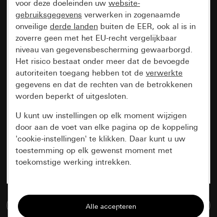
voor deze doeleinden uw
website-
gebruiksgegevens
verwerken in zogenaamde
onveilige
derde landen
buiten de EER, ook al is in
zoverre geen met het EU-recht vergelijkbaar
niveau van gegevensbescherming gewaarborgd.
Het risico bestaat onder meer dat de bevoegde
autoriteiten toegang hebben tot de
verwerkte
gegevens en dat de rechten van de betrokkenen
worden beperkt of uitgesloten.
U kunt uw instellingen op elk moment wijzigen
door aan de voet van elke pagina op de koppeling
'cookie-instellingen' te klikken. Daar kunt u uw
toestemming op elk gewenst moment met
toekomstige werking intrekken.
Essentieel
Naar de mediadatabase
Alle cookies die wij nodig hebben om de
pagina te kunnen weergeven.