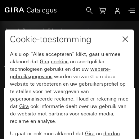
Gira Afdekraam Gira Esprit aluminium zwart mat (gelakt)
Home
Producten
Schakelaarprogramma’s
Gira Esprit (System 55)
Afdekraam Gira Esprit
Cookie-toestemming
Als u op “Alles accepteren” klikt, gaat u ermee
Afdekraam Gira Esprit aluminium
akkoord dat
Gira
cookies
en soortgelijke
technologieën gebruikt en dat uw
website-
zwart mat (gelakt)
gebruiksgegevens
worden verwerkt om deze
website te
verbeteren
en uw
gebruikersprofiel
op
te stellen voor het weergeven van
gepersonaliseerde reclame.
Houd er rekening mee
dat
Gira
ook informatie deelt over uw gebruik van
de website met partners voor sociale media,
reclame en analyse.
U gaat er ook mee akkoord dat
Gira
en
derden