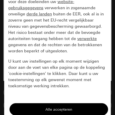
voor deze doeleinden uw
website-
gebruiksgegevens
verwerken in zogenaamde
onveilige
derde landen
buiten de EER, ook al is in
zoverre geen met het EU-recht vergelijkbaar
niveau van gegevensbescherming gewaarborgd.
Het risico bestaat onder meer dat de bevoegde
autoriteiten toegang hebben tot de
verwerkte
gegevens en dat de rechten van de betrokkenen
worden beperkt of uitgesloten.
U kunt uw instellingen op elk moment wijzigen
door aan de voet van elke pagina op de koppeling
'cookie-instellingen' te klikken. Daar kunt u uw
toestemming op elk gewenst moment met
toekomstige werking intrekken.
Naar de mediadatabase
Essentieel
Artikelen verglijken
Alle cookies die wij nodig hebben om de
pagina te kunnen weergeven.