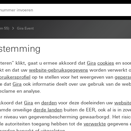
kplaat kleur aluminium (gelakt)
em 55)
Gira Event
estemming
nt Clear zwart met ove
pteren” klikt, gaat u ermee akkoord dat
Gira
cookies
en soor
akt)
ikt en dat uw
website-gebruiksgegevens
worden verwerkt o
ruikersprofiel
op te stellen voor het weergeven van
gepers
ee dat
Gira
ook informatie deelt over uw gebruik van de web
reclame en analyse.
kkoord dat
Gira
en
derden
voor deze doeleinden uw
websit
amde onveilige
derde landen
buiten de EER, ook al is in zo
ar niveau van gegevensbescherming gewaarborgd. Het risic
e autoriteiten toegang hebben tot de
verwerkte
gegevens e
orden beperkt of uitgesloten.