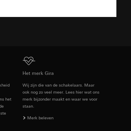
n taken
TXT
opie aan te vragen
opie aan te vragen
Download
Het merk Gira
kheid
Wij zijn die van de schakelaars. Maar
ook nog zo veel meer. Lees hier wat ons
Artikelnr. 0212736
deze informatie
ens het
merk bijzonder maakt en waar we voor
)
 de
staan.
RFA
, 380 KB
ebsitebezoeker op
errer-URL en
este
Merk beleven
sitebezoeker op de
reffende website,