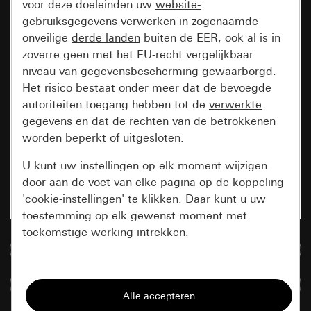
voor deze doeleinden uw
website-
gebruiksgegevens
verwerken in zogenaamde
onveilige
derde landen
buiten de EER, ook al is in
zoverre geen met het EU-recht vergelijkbaar
niveau van gegevensbescherming gewaarborgd.
Het risico bestaat onder meer dat de bevoegde
autoriteiten toegang hebben tot de
verwerkte
gegevens en dat de rechten van de betrokkenen
worden beperkt of uitgesloten.
U kunt uw instellingen op elk moment wijzigen
door aan de voet van elke pagina op de koppeling
'cookie-instellingen' te klikken. Daar kunt u uw
toestemming op elk gewenst moment met
toekomstige werking intrekken.
Naar de mediadatabase
Essentieel
Artikelen verglijken
Alle cookies die wij nodig hebben om de
pagina te kunnen weergeven.