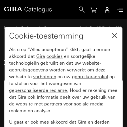
Gira Afdekraam Gira E3 zand Soft-Touch met draagframe an
Home
Producten
Schakelaarprogramma’s
Gira E3 (System 55)
Afdekraam Gira E3
Cookie-toestemming
Als u op “Alles accepteren” klikt, gaat u ermee
Afdekraam Gira E3 zand Soft-
akkoord dat
Gira
cookies
en soortgelijke
technologieën gebruikt en dat uw
website-
Touch met draagframe antraciet
gebruiksgegevens
worden verwerkt om deze
website te
verbeteren
en uw
gebruikersprofiel
op
te stellen voor het weergeven van
gepersonaliseerde reclame.
Houd er rekening mee
dat
Gira
ook informatie deelt over uw gebruik van
de website met partners voor sociale media,
reclame en analyse.
U gaat er ook mee akkoord dat
Gira
en
derden