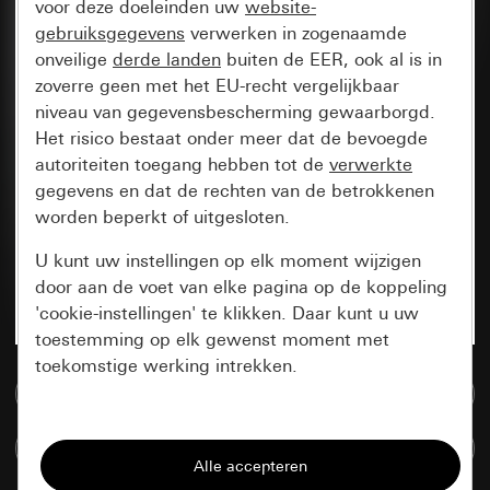
voor deze doeleinden uw
website-
gebruiksgegevens
verwerken in zogenaamde
onveilige
derde landen
buiten de EER, ook al is in
zoverre geen met het EU-recht vergelijkbaar
niveau van gegevensbescherming gewaarborgd.
Het risico bestaat onder meer dat de bevoegde
autoriteiten toegang hebben tot de
verwerkte
gegevens en dat de rechten van de betrokkenen
worden beperkt of uitgesloten.
U kunt uw instellingen op elk moment wijzigen
door aan de voet van elke pagina op de koppeling
'cookie-instellingen' te klikken. Daar kunt u uw
toestemming op elk gewenst moment met
toekomstige werking intrekken.
Naar de mediadatabase
Essentieel
Artikelen verglijken
Alle cookies die wij nodig hebben om de
pagina te kunnen weergeven.