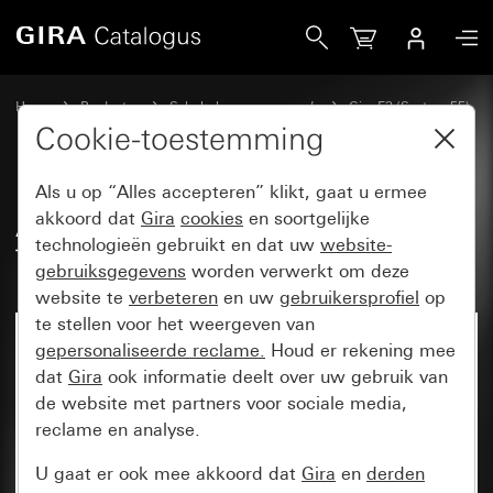
Gira Afdekraam Gira E3 grijs Soft-Touch met draagframe an
Home
Producten
Schakelaarprogramma’s
Gira E3 (System 55)
Afdekraam Gira E3
Cookie-toestemming
Als u op “Alles accepteren” klikt, gaat u ermee
Afdekraam Gira E3 grijs Soft-
akkoord dat
Gira
cookies
en soortgelijke
technologieën gebruikt en dat uw
website-
Touch met draagframe antraciet
gebruiksgegevens
worden verwerkt om deze
website te
verbeteren
en uw
gebruikersprofiel
op
te stellen voor het weergeven van
gepersonaliseerde reclame.
Houd er rekening mee
dat
Gira
ook informatie deelt over uw gebruik van
de website met partners voor sociale media,
reclame en analyse.
U gaat er ook mee akkoord dat
Gira
en
derden