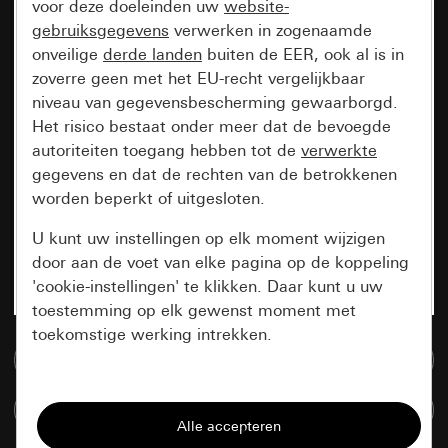
voor deze doeleinden uw
website-
gebruiksgegevens
verwerken in zogenaamde
onveilige
derde landen
buiten de EER, ook al is in
zoverre geen met het EU-recht vergelijkbaar
niveau van gegevensbescherming gewaarborgd.
Het risico bestaat onder meer dat de bevoegde
autoriteiten toegang hebben tot de
verwerkte
gegevens en dat de rechten van de betrokkenen
worden beperkt of uitgesloten.
U kunt uw instellingen op elk moment wijzigen
door aan de voet van elke pagina op de koppeling
'cookie-instellingen' te klikken. Daar kunt u uw
toestemming op elk gewenst moment met
toekomstige werking intrekken.
Naar de mediadatabase
Essentieel
Artikelen verglijken
Alle cookies die wij nodig hebben om de
pagina te kunnen weergeven.