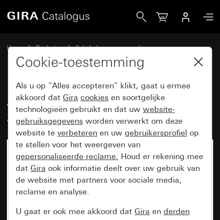
Gira Afdekraam Gira Esprit aluminium zuiver wit glanzend (
Home
Producten
Schakelaarprogramma’s
Gira Esprit (System 55)
Afdekraam Gira Esprit
Cookie-toestemming
Als u op “Alles accepteren” klikt, gaat u ermee
Afdekraam Gira Esprit aluminium
akkoord dat
Gira
cookies
en soortgelijke
technologieën gebruikt en dat uw
website-
zuiver wit glanzend (gelakt)
gebruiksgegevens
worden verwerkt om deze
website te
verbeteren
en uw
gebruikersprofiel
op
te stellen voor het weergeven van
gepersonaliseerde reclame.
Houd er rekening mee
dat
Gira
ook informatie deelt over uw gebruik van
de website met partners voor sociale media,
reclame en analyse.
U gaat er ook mee akkoord dat
Gira
en
derden