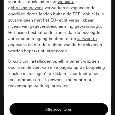
voor deze doeleinden uw
website-
gebruiksgegevens
verwerken in zogenaamde
onveilige
derde landen
buiten de EER, ook al is in
zoverre geen met het EU-recht vergelijkbaar
niveau van gegevensbescherming gewaarborgd.
Het risico bestaat onder meer dat de bevoegde
autoriteiten toegang hebben tot de
verwerkte
gegevens en dat de rechten van de betrokkenen
worden beperkt of uitgesloten.
U kunt uw instellingen op elk moment wijzigen
door aan de voet van elke pagina op de koppeling
'cookie-instellingen' te klikken. Daar kunt u uw
toestemming op elk gewenst moment met
toekomstige werking intrekken.
Essentieel
Naar de mediadatabase
Alle cookies die wij nodig hebben om de
pagina te kunnen weergeven.