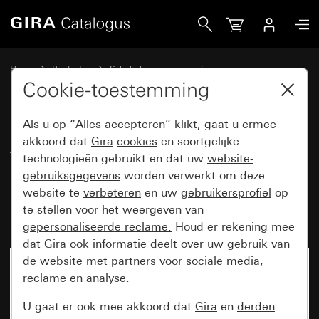
Gira Afdekramen Gira Event kleur aluminium (gelakt) met o
Home
Producten
Schakelaarprogramma’s
Gira Event (System 55)
Gira Event
Cookie-toestemming
Als u op “Alles accepteren” klikt, gaat u ermee
Afdekramen Gira Event kleur
akkoord dat
Gira
cookies
en soortgelijke
technologieën gebruikt en dat uw
website-
aluminium (gelakt) met
gebruiksgegevens
worden verwerkt om deze
overgangsafdekplaat zuiver wit
website te
verbeteren
en uw
gebruikersprofiel
op
glanzend
te stellen voor het weergeven van
gepersonaliseerde reclame.
Houd er rekening mee
dat
Gira
ook informatie deelt over uw gebruik van
de website met partners voor sociale media,
reclame en analyse.
U gaat er ook mee akkoord dat
Gira
en
derden