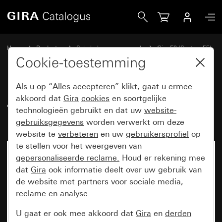
Gira Afdekraam Gira E2 zuiver wit mat
Home
Producten
Schakelaarprogramma’s
Gira E2 (System 55)
Afdekraam Gira E2
Cookie-toestemming
Als u op “Alles accepteren” klikt, gaat u ermee
Afdekraam Gira E2 zuiver wit
akkoord dat
Gira
cookies
en soortgelijke
technologieën gebruikt en dat uw
website-
mat
gebruiksgegevens
worden verwerkt om deze
website te
verbeteren
en uw
gebruikersprofiel
op
te stellen voor het weergeven van
gepersonaliseerde reclame.
Houd er rekening mee
dat
Gira
ook informatie deelt over uw gebruik van
de website met partners voor sociale media,
reclame en analyse.
U gaat er ook mee akkoord dat
Gira
en
derden