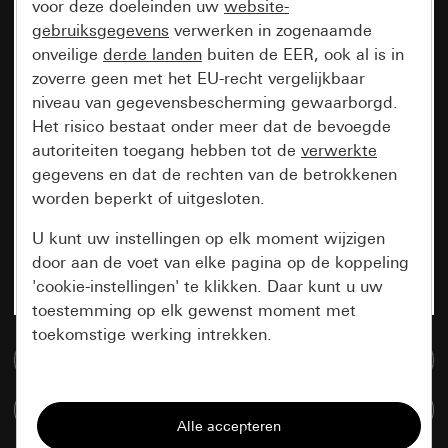
voor deze doeleinden uw
website-
gebruiksgegevens
verwerken in zogenaamde
onveilige
derde landen
buiten de EER, ook al is in
zoverre geen met het EU-recht vergelijkbaar
niveau van gegevensbescherming gewaarborgd.
Het risico bestaat onder meer dat de bevoegde
autoriteiten toegang hebben tot de
verwerkte
gegevens en dat de rechten van de betrokkenen
worden beperkt of uitgesloten.
U kunt uw instellingen op elk moment wijzigen
door aan de voet van elke pagina op de koppeling
'cookie-instellingen' te klikken. Daar kunt u uw
toestemming op elk gewenst moment met
toekomstige werking intrekken.
Naar de mediadatabase
Essentieel
Artikelen verglijken
Alle cookies die wij nodig hebben om de
pagina te kunnen weergeven.