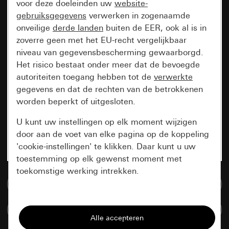
voor deze doeleinden uw
website-
gebruiksgegevens
verwerken in zogenaamde
onveilige
derde landen
buiten de EER, ook al is in
zoverre geen met het EU-recht vergelijkbaar
niveau van gegevensbescherming gewaarborgd.
Het risico bestaat onder meer dat de bevoegde
autoriteiten toegang hebben tot de
verwerkte
gegevens en dat de rechten van de betrokkenen
worden beperkt of uitgesloten.
U kunt uw instellingen op elk moment wijzigen
door aan de voet van elke pagina op de koppeling
'cookie-instellingen' te klikken. Daar kunt u uw
toestemming op elk gewenst moment met
toekomstige werking intrekken.
Naar de mediadatabase
Essentieel
Artikelen verglijken
Alle cookies die wij nodig hebben om de
pagina te kunnen weergeven.