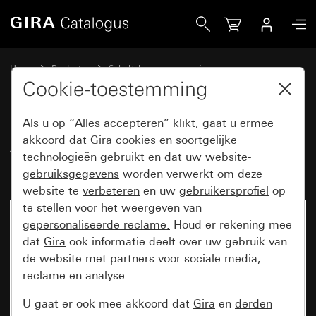
Gira Afdekraam Gira Esprit aluminium (geanodiseerd)
Home
Producten
Schakelaarprogramma’s
Gira Esprit (System 55)
Afdekraam Gira Esprit
Cookie-toestemming
Als u op “Alles accepteren” klikt, gaat u ermee
Afdekraam Gira Esprit aluminium
akkoord dat
Gira
cookies
en soortgelijke
technologieën gebruikt en dat uw
website-
(geanodiseerd)
gebruiksgegevens
worden verwerkt om deze
website te
verbeteren
en uw
gebruikersprofiel
op
te stellen voor het weergeven van
gepersonaliseerde reclame.
Houd er rekening mee
dat
Gira
ook informatie deelt over uw gebruik van
de website met partners voor sociale media,
reclame en analyse.
U gaat er ook mee akkoord dat
Gira
en
derden