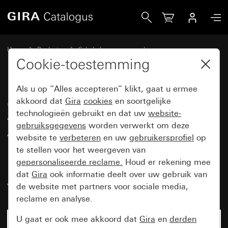
Gira Combinatie wipschakelaar/dubbele wandcontactdoos m
Home
Producten
Schakelaarprogramma’s
Opbouw en profiel 55
Gira opbouw
Cookie-toestemming
Als u op “Alles accepteren” klikt, gaat u ermee
Combinatie
akkoord dat
Gira
cookies
en soortgelijke
technologieën gebruikt en dat uw
website-
wipschakelaar/dubbele
gebruiksgegevens
worden verwerkt om deze
wandcontactdoos met randaarde
website te
verbeteren
en uw
gebruikersprofiel
op
16 A 250 V~ verticaal met
te stellen voor het weergeven van
gepersonaliseerde reclame.
Houd er rekening mee
montageplaat Universele uit-
dat
Gira
ook informatie deelt over uw gebruik van
wisselschakelaar
de website met partners voor sociale media,
reclame en analyse.
U gaat er ook mee akkoord dat
Gira
en
derden
Niet meer beschikbaar