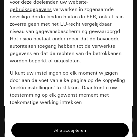
voor deze doeleinden uw
website-
gebruiksgegevens
verwerken in zogenaamde
onveilige
derde landen
buiten de EER, ook al is in
zoverre geen met het EU-recht vergelijkbaar
niveau van gegevensbescherming gewaarborgd.
Het risico bestaat onder meer dat de bevoegde
autoriteiten toegang hebben tot de
verwerkte
gegevens en dat de rechten van de betrokkenen
worden beperkt of uitgesloten.
U kunt uw instellingen op elk moment wijzigen
door aan de voet van elke pagina op de koppeling
'cookie-instellingen' te klikken. Daar kunt u uw
toestemming op elk gewenst moment met
toekomstige werking intrekken.
Essentieel
Naar de mediadatabase
Alle cookies die wij nodig hebben om de
Artikelen verglijken
pagina te kunnen weergeven.