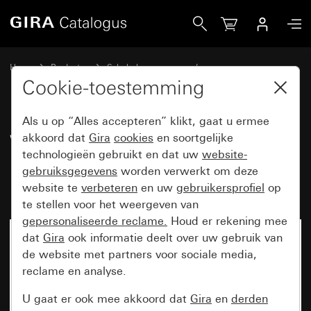
Gira Wipjaloeziedrukcontact 10 A 250 V~ met pijlsymbolen
Home
Producten
Schakelaarprogramma’s
Opbouw en profiel 55
Gira opbouw
Cookie-toestemming
Als u op “Alles accepteren” klikt, gaat u ermee
Wipjaloeziedrukcontact
akkoord dat
Gira
cookies
en soortgelijke
technologieën gebruikt en dat uw
website-
10 A 250 V~ met pijlsymbolen,
gebruiksgegevens
worden verwerkt om deze
montageplaat en adapter K/P25
website te
verbeteren
en uw
gebruikersprofiel
op
te stellen voor het weergeven van
gepersonaliseerde reclame.
Houd er rekening mee
dat
Gira
ook informatie deelt over uw gebruik van
Niet meer beschikbaar
de website met partners voor sociale media,
reclame en analyse.
U gaat er ook mee akkoord dat
Gira
en
derden