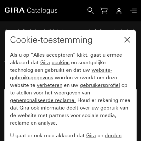
Gira Wipdrukcontact 10 A 250 V~ Seriedrukcontact
Home
Producten
Schakelaarprogramma’s
Gira spatwaterdicht
Gira spatwaterdicht opbouw IP44
Cookie-toestemming
Als u op “Alles accepteren” klikt, gaat u ermee
Wipdrukcontact 10 A 250 V~
akkoord dat
Gira
cookies
en soortgelijke
technologieën gebruikt en dat uw
website-
Seriedrukcontact
gebruiksgegevens
worden verwerkt om deze
website te
verbeteren
en uw
gebruikersprofiel
op
te stellen voor het weergeven van
gepersonaliseerde reclame.
Houd er rekening mee
dat
Gira
ook informatie deelt over uw gebruik van
de website met partners voor sociale media,
reclame en analyse.
U gaat er ook mee akkoord dat
Gira
en
derden