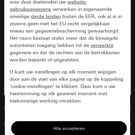
voor deze doeleinden uw
website-
gebruiksgegevens
verwerken in zogenaamde
onveilige
derde landen
buiten de EER, ook al is in
zoverre geen met het EU-recht vergelijkbaar
niveau van gegevensbescherming gewaarborgd.
Het risico bestaat onder meer dat de bevoegde
autoriteiten toegang hebben tot de
verwerkte
gegevens en dat de rechten van de betrokkenen
worden beperkt of uitgesloten.
U kunt uw instellingen op elk moment wijzigen
door aan de voet van elke pagina op de koppeling
'cookie-instellingen' te klikken. Daar kunt u uw
toestemming op elk gewenst moment met
toekomstige werking intrekken.
Naar de mediadatabase
Essentieel
Artikelen verglijken
Alle cookies die wij nodig hebben om de
pagina te kunnen weergeven.