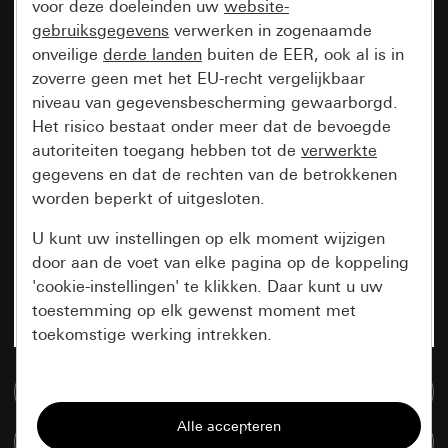
voor deze doeleinden uw
website-
gebruiksgegevens
verwerken in zogenaamde
onveilige
derde landen
buiten de EER, ook al is in
zoverre geen met het EU-recht vergelijkbaar
niveau van gegevensbescherming gewaarborgd.
Het risico bestaat onder meer dat de bevoegde
autoriteiten toegang hebben tot de
verwerkte
gegevens en dat de rechten van de betrokkenen
worden beperkt of uitgesloten.
U kunt uw instellingen op elk moment wijzigen
door aan de voet van elke pagina op de koppeling
'cookie-instellingen' te klikken. Daar kunt u uw
toestemming op elk gewenst moment met
toekomstige werking intrekken.
Essentieel
Naar de mediadatabase
Alle cookies die wij nodig hebben om de
Artikelen verglijken
pagina te kunnen weergeven.