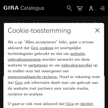
Gira Drukcontact met korte slag 0,5 A 42 V~ met wip Maak
Home
Producten
Schakelaarprogramma’s
Gira System 55
Schakelen en drukken
Cookie-toestemming
Als u op “Alles accepteren” klikt, gaat u ermee
Drukcontact met korte slag 0,5 A
akkoord dat
Gira
cookies
en soortgelijke
technologieën gebruikt en dat uw
website-
42 V~ met wip Maakcontact 1-
gebruiksgegevens
worden verwerkt om deze
polig
website te
verbeteren
en uw
gebruikersprofiel
op
te stellen voor het weergeven van
gepersonaliseerde reclame.
Houd er rekening mee
dat
Gira
ook informatie deelt over uw gebruik van
Niet meer beschikbaar
de website met partners voor sociale media,
reclame en analyse.
U gaat er ook mee akkoord dat
Gira
en
derden