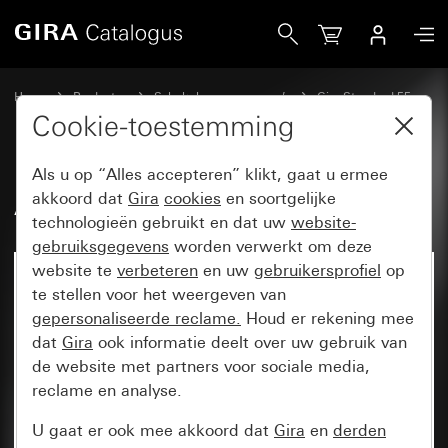
Gira Aftakdoos (IP31) druipwaterdicht
Home
Producten
Schakelaarprogramma’s
Gira Standard 55
Opbouw
Cookie-toestemming
Als u op “Alles accepteren” klikt, gaat u ermee
Aftakdoos (IP31) druipwaterdicht
akkoord dat
Gira
cookies
en soortgelijke
technologieën gebruikt en dat uw
website-
gebruiksgegevens
worden verwerkt om deze
website te
verbeteren
en uw
gebruikersprofiel
op
Niet meer beschikbaar
te stellen voor het weergeven van
gepersonaliseerde reclame.
Houd er rekening mee
dat
Gira
ook informatie deelt over uw gebruik van
de website met partners voor sociale media,
reclame en analyse.
U gaat er ook mee akkoord dat
Gira
en
derden