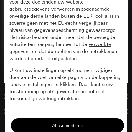
voor deze doeleinden uw
website-
gebruiksgegevens
verwerken in zogenaamde
onveilige
derde landen
buiten de EER, ook al is in
zoverre geen met het EU-recht vergelijkbaar
niveau van gegevensbescherming gewaarborgd.
Het risico bestaat onder meer dat de bevoegde
autoriteiten toegang hebben tot de
verwerkte
gegevens en dat de rechten van de betrokkenen
worden beperkt of uitgesloten.
U kunt uw instellingen op elk moment wijzigen
door aan de voet van elke pagina op de koppeling
'cookie-instellingen' te klikken. Daar kunt u uw
toestemming op elk gewenst moment met
Naar de mediadatabase
toekomstige werking intrekken.
Artikelen verglijken
Essentieel
Alle cookies die wij nodig hebben om de
pagina te kunnen weergeven.