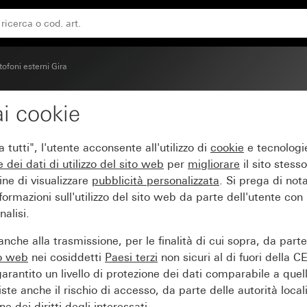
tofoni esterni Gira
i cookie
 filo System 106 2 x 2 
tutti", l'utente acconsente all'utilizzo di
cookie
e tecnologie
e dei
dati di utilizzo del sito web
per
migliorare
il sito stesso
ine di visualizzare
pubblicità personalizzata
. Si prega di no
ormazioni sull'utilizzo del sito web da parte dell'utente con
alisi.
nche alla trasmissione, per le finalità di cui sopra, da part
to web
nei cosiddetti
Paesi terzi
non sicuri al di fuori della C
arantito un livello di protezione dei dati comparabile a quel
iste anche il rischio di accesso, da parte delle autorità locali
e dei diritti degli interessati.