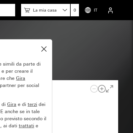
La mia casa
0
IT
moduli
 simili da parte di
 e per creare il
tare che
Gira
 partner per social
e di
Gira
e di
terzi
dei
EE anche se in tale
lo previsto secondo il
, ai dati
trattati
e