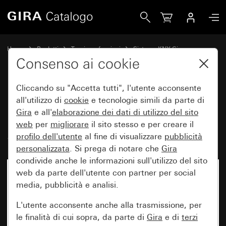
Gira Pulsante con bilanciere, 2 moduli per Gira One e KNX
Home
Prodotti
Tecnica e funzioni
Sistema KNX Gira
Dispositivi di comando Gira per KNX
Consenso ai cookie
Cliccando su "Accetta tutti", l'utente acconsente
Pulsante con bilanciere, 2
all'utilizzo di
cookie
e tecnologie simili da parte di
Gira
e all'
elaborazione dei
dati di utilizzo del sito
moduli per Gira One e KNX
web
per
migliorare
il sito stesso e per creare il
System 55
profilo dell'utente
al fine di visualizzare
pubblicità
personalizzata
. Si prega di notare che
Gira
condivide anche le informazioni sull'utilizzo del sito
web da parte dell'utente con partner per social
media, pubblicità e analisi.
L'utente acconsente anche alla trasmissione, per
le finalità di cui sopra, da parte di
Gira
e di
terzi