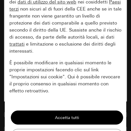
dei
dati di utilizzo del sito web
nei cosiddetti
Paesi
terzi
non sicuri al di fuori della CEE anche se in tale
frangente non viene garantito un livello di
protezione dei dati comparabile a quello previsto
secondo il diritto della UE. Sussiste anche il rischio
di accesso, da parte delle autorità locali, ai dati
trattati
e limitazione o esclusione dei diritti degli
interessati.
È possibile modificare in qualsiasi momento le
proprie impostazioni facendo clic sul link
"Impostazioni sui cookie". Qui è possibile revocare
il proprio consenso in qualsiasi momento con
effetto retroattivo.
Essenziali
Vai alla banca dati multimediale
Tutti i cookie necessari per poter mostrare la
pagina.
Confronta articoli